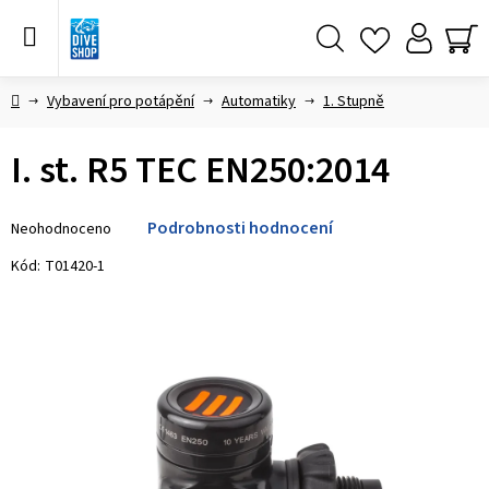
Přejít
na
obsah
Hledat
NÁ
KO
Domů
Vybavení pro potápění
Automatiky
1. Stupně
I. st. R5 TEC EN250:2014
Průměrné
Podrobnosti hodnocení
Neohodnoceno
hodnocení
produktu
Kód:
T01420-1
je
0,0
z 5
hvězdiček.