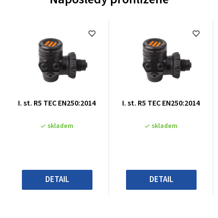
Průměrné
Průměrné
I. st. R5 TEC EN250:2014
I. st. R5 TEC EN250:2014
hodnocení
hodnocení
produktu
produktu
skladem
skladem
je
je
0,0
0,0
z
z
5
5
hvězdiček.
hvězdiček.
DETAIL
DETAIL