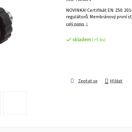
je
NOVINKA! Certifikát EN: 250: 201
0,0
regulátorů. Membránový první st
z 5
celý popis
hvězdiček.
skladem
(>5 ks)
Zeptat se
Hlídat