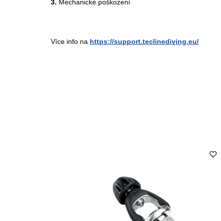
3.
Mechanické poškození
Více info na
https://support.teclinediving.eu/