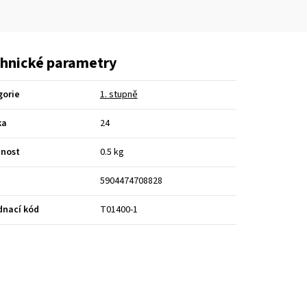
hnické parametry
gorie
1. stupně
ka
24
nost
0.5 kg
5904474708828
dnací kód
T01400-1