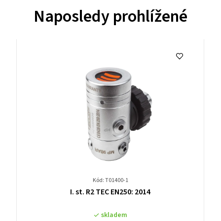
Naposledy prohlížené
Kód: T01400-1
Průměrné
I. st. R2 TEC EN250: 2014
hodnocení
produktu
skladem