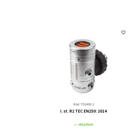
Kód: T01400-1
Průměrné
I. st. R2 TEC EN250: 2014
hodnocení
produktu
skladem