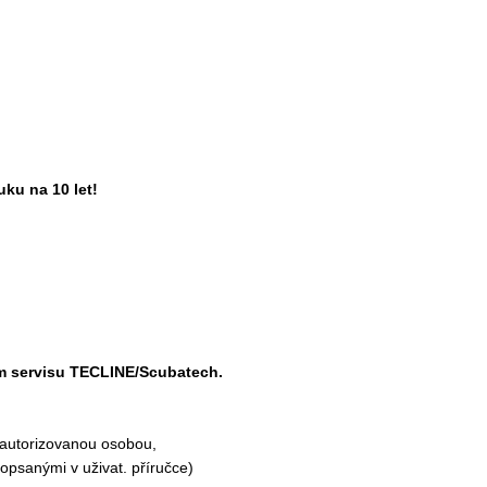
uku na 10 let!
ém servisu TECLINE/Scubatech.
eautorizovanou osobou,
popsanými v uživat. příručce)