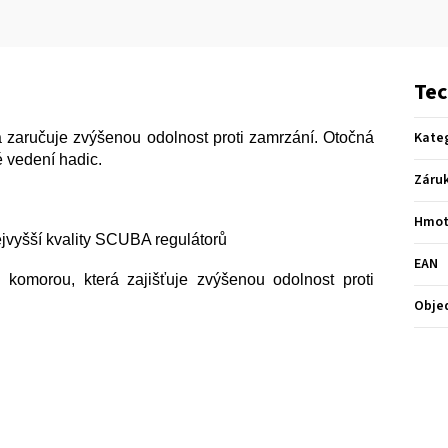
Tec
Kate
 zaručuje zvýšenou odolnost proti zamrzání. Otočná
é vedení hadic.
Záru
Hmot
ejvyšší kvality SCUBA regulátorů
EAN
omorou, která zajišťuje zvýšenou odolnost proti
Obje