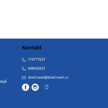
Kontakt
774777637
608425637
divetravel
@
divetravel.cz
dajů