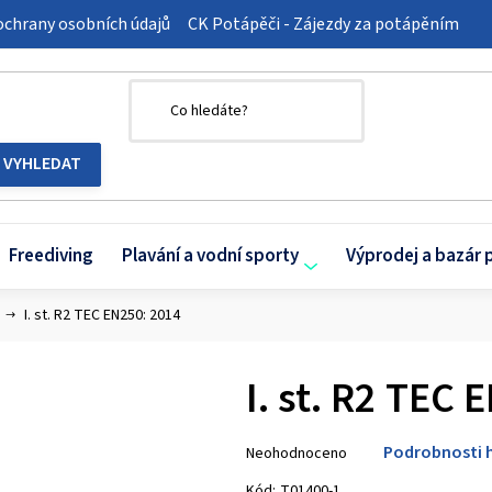
chrany osobních údajů
CK Potápěči - Zájezdy za potápěním
Freediving
Plavání a vodní sporty
Výprodej a bazár 
I. st. R2 TEC EN250: 2014
I. st. R2 TEC
Průměrné
Podrobnosti 
Neohodnoceno
hodnocení
produktu
Kód:
T01400-1