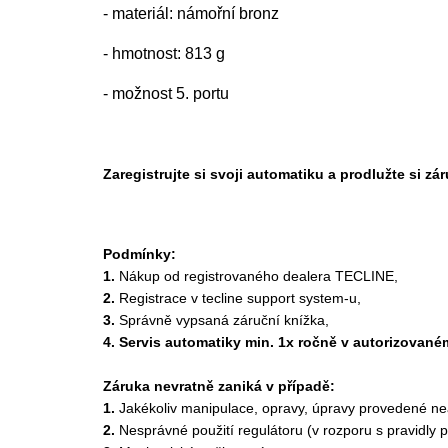
- materiál: námořní bronz
- hmotnost: 813 g
- možnost 5. portu
Zaregistrujte si svoji automatiku a prodlužte si zár
Podmínky:
1.
Nákup od registrovaného dealera TECLINE,
2.
Registrace v tecline support system-u,
3.
Správně vypsaná záruční knížka,
4. Servis automatiky min. 1x ročně v autorizovan
Záruka nevratně zaniká v případě:
1.
Jakékoliv manipulace, opravy, úpravy provedené n
2.
Nesprávné použití regulátoru (v rozporu s pravidly 