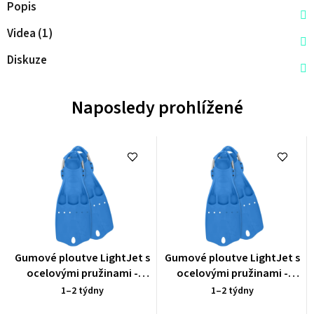
Popis
Videa (1)
Diskuze
Naposledy prohlížené
Průměrné
Průměrné
Gumové ploutve LightJet s
Gumové ploutve LightJet s
hodnocení
hodnocení
ocelovými pružinami -
ocelovými pružinami -
produktu
produktu
světle modré na cestování
světle modré na cestování
1–2 týdny
1–2 týdny
je
je