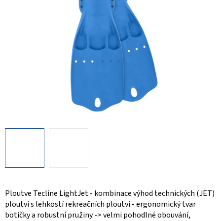
Ploutve Tecline LightJet - kombinace výhod technických (JET)
ploutví s lehkostí rekreačních ploutví - ergonomický tvar
botičky a robustní pružiny -> velmi pohodlné obouvání,