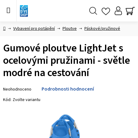
Přejít
na
obsah
Hledat
NÁ
KO
Domů
Vybavení pro potápění
Ploutve
Páskové/pružinové
Gumové ploutve LightJet s
ocelovými pružinami - světle
modré na cestování
Průměrné
Podrobnosti hodnocení
Neohodnoceno
hodnocení
produktu
Kód:
Zvolte variantu
je
0,0
z 5
hvězdiček.