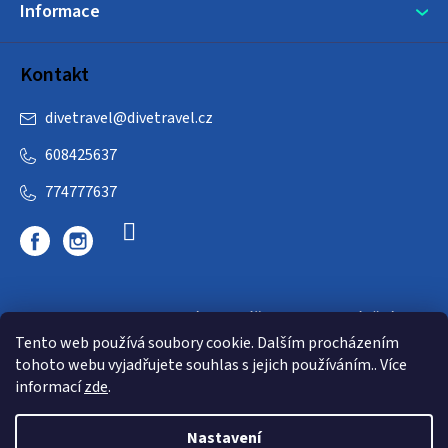
Informace
Kontakt
divetravel
@
divetravel.cz
608425637
774777637
DIVETRAVEL - cestovní kancelář - cesty za potápěním
Tento web používá soubory cookie. Dalším procházením
tohoto webu vyjadřujete souhlas s jejich používáním.. Více
informací
zde
.
Nastavení