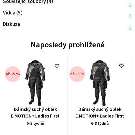
Související soubory (4)
Videa (5)
Diskuze
Naposledy prohlížené
až –5 %
až –5 %
Průměrné
Průměrné
Dámský suchý oblek
Dámský suchý oblek
hodnocení
hodnocení
E.MOTION+ Ladies First
E.MOTION+ Ladies First
produktu
produktu
6-8 týdnů
6-8 týdnů
je
je