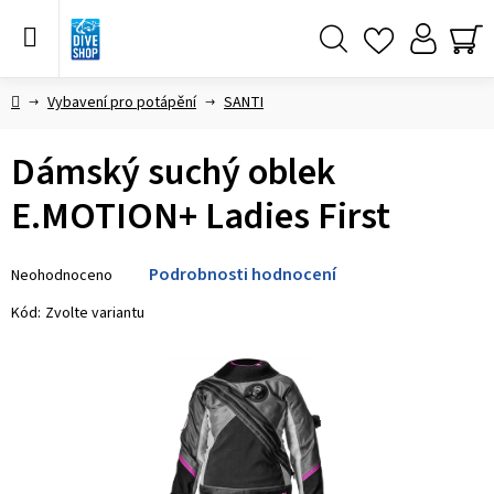
Přejít
na
obsah
Hledat
NÁ
KO
Domů
Vybavení pro potápění
SANTI
Dámský suchý oblek
E.MOTION+ Ladies First
Průměrné
Podrobnosti hodnocení
Neohodnoceno
hodnocení
produktu
Kód:
Zvolte variantu
je
0,0
z 5
hvězdiček.