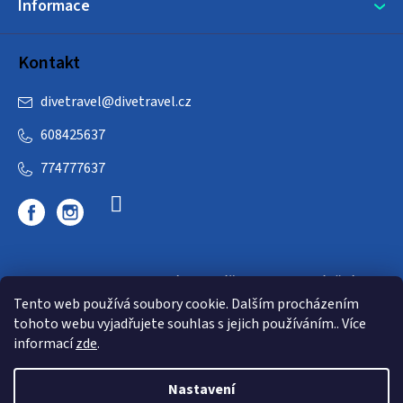
Informace
Kontakt
divetravel
@
divetravel.cz
608425637
774777637
DIVETRAVEL - cestovní kancelář - cesty za potápěním
Tento web používá soubory cookie. Dalším procházením
tohoto webu vyjadřujete souhlas s jejich používáním.. Více
informací
zde
.
Nastavení