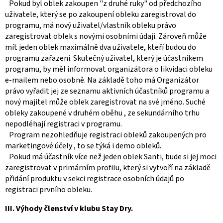
Pokud byl oblek zakoupen "z druhé ruky" od předchozího
uživatele, který se po zakoupení obleku zaregistroval do
programu, má nový uživatel/vlastník obleku právo
zaregistrovat oblek s novými osobními údaji. Zároveň může
mít jeden oblek maximálně dva uživatele, kteří budou do
programu zařazeni. Skutečný uživatel, který je účastníkem
programu, by měl informovat organizátora o likvidaci obleku
e-mailem nebo osobně. Na základě toho má Organizátor
právo vyřadit jej ze seznamu aktivních účastníků programu a
nový majitel může oblek zaregistrovat na své jméno. Suché
obleky zakoupené v druhém oběhu , ze sekundárního trhu
nepodléhají registraci v programu.
Program nezohledňuje registraci obleků zakoupených pro
marketingové účely , to se týká i demo obleků.
Pokud má účastník více než jeden oblek Santi, bude si jej moci
zaregistrovat v primárním profilu, který si vytvoří na základě
přidání produktu v sekci registrace osobních údajů po
registraci prvního obleku.
III. Výhody členství v klubu Stay Dry.