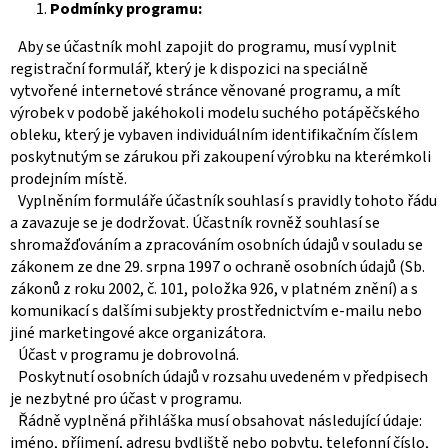
Podmínky programu:
Aby se účastník mohl zapojit do programu, musí vyplnit
registrační formulář, který je k dispozici na speciálně
vytvořené internetové stránce věnované programu, a mít
výrobek v podobě jakéhokoli modelu suchého potápěčského
obleku, který je vybaven individuálním identifikačním číslem
poskytnutým se zárukou při zakoupení výrobku na kterémkoli
prodejním místě.
Vyplněním formuláře účastník souhlasí s pravidly tohoto řádu
a zavazuje se je dodržovat. Účastník rovněž souhlasí se
shromažďováním a zpracováním osobních údajů v souladu se
zákonem ze dne 29. srpna 1997 o ochraně osobních údajů (Sb.
zákonů z roku 2002, č. 101, položka 926, v platném znění) a s
komunikací s dalšími subjekty prostřednictvím e-mailu nebo
jiné marketingové akce organizátora.
Účast v programu je dobrovolná.
Poskytnutí osobních údajů v rozsahu uvedeném v předpisech
je nezbytné pro účast v programu.
Řádně vyplněná přihláška musí obsahovat následující údaje:
jméno, příjmení, adresu bydliště nebo pobytu, telefonní číslo,