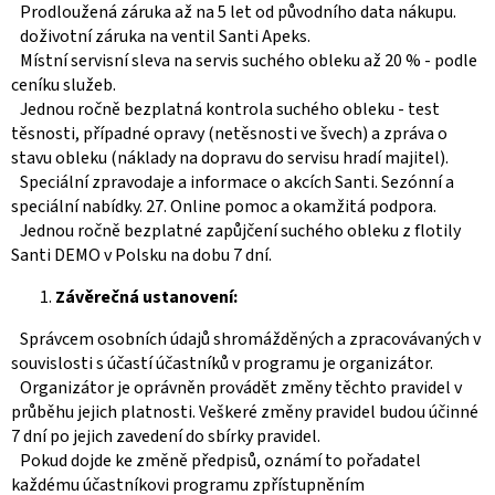
Prodloužená záruka až na 5 let od původního data nákupu.
doživotní záruka na ventil Santi Apeks.
Místní servisní sleva na servis suchého obleku až 20 % - podle
ceníku služeb.
Jednou ročně bezplatná kontrola suchého obleku - test
těsnosti, případné opravy (netěsnosti ve švech) a zpráva o
stavu obleku (náklady na dopravu do servisu hradí majitel).
Speciální zpravodaje a informace o akcích Santi. Sezónní a
speciální nabídky. 27. Online pomoc a okamžitá podpora.
Jednou ročně bezplatné zapůjčení suchého obleku z flotily
Santi DEMO v Polsku na dobu 7 dní.
Závěrečná ustanovení:
Správcem osobních údajů shromážděných a zpracovávaných v
souvislosti s účastí účastníků v programu je organizátor.
Organizátor je oprávněn provádět změny těchto pravidel v
průběhu jejich platnosti. Veškeré změny pravidel budou účinné
7 dní po jejich zavedení do sbírky pravidel.
Pokud dojde ke změně předpisů, oznámí to pořadatel
každému účastníkovi programu zpřístupněním