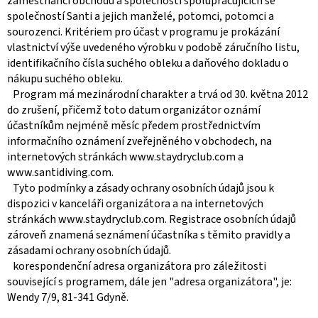
zaměstnanci obchodů a společností spolupracujících se
společností Santi a jejich manželé, potomci, potomci a
sourozenci. Kritériem pro účast v programu je prokázání
vlastnictví výše uvedeného výrobku v podobě záručního listu,
identifikačního čísla suchého obleku a daňového dokladu o
nákupu suchého obleku.
Program má mezinárodní charakter a trvá od 30. května 2012
do zrušení, přičemž toto datum organizátor oznámí
účastníkům nejméně měsíc předem prostřednictvím
informačního oznámení zveřejněného v obchodech, na
internetových stránkách www.staydryclub.com a
www.santidiving.com.
Tyto podmínky a zásady ochrany osobních údajů jsou k
dispozici v kanceláři organizátora a na internetových
stránkách www.staydryclub.com. Registrace osobních údajů
zároveň znamená seznámení účastníka s těmito pravidly a
zásadami ochrany osobních údajů.
korespondenční adresa organizátora pro záležitosti
související s programem, dále jen "adresa organizátora", je:
Wendy 7/9, 81-341 Gdyně.