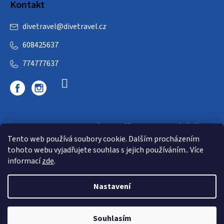
Kontakt
divetravel
@
divetravel.cz
608425637
774777637
DIVETRAVEL - cestovní kancelář - cesty za potápěním
Tento web používá soubory cookie. Dalším procházením
tohoto webu vyjadřujete souhlas s jejich používáním.. Více
informací
zde
.
Nastavení
Copyright 2026
E-dive
. Všechna práva vyhrazena.
Souhlasím
Shoptet
|
mime digital