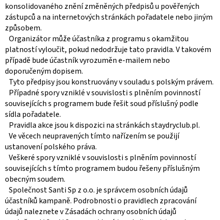
konsolidovaného znění změněných předpisů u pověřených
zástupců a na internetových stránkách pořadatele nebo jiným
způsobem.
Organizátor může účastníka z programu s okamžitou
platností vyloučit, pokud nedodržuje tato pravidla. V takovém
případě bude účastník vyrozuměn e-mailem nebo
doporučeným dopisem.
Tyto předpisy jsou konstruovány v souladu s polským právem.
Případné spory vzniklé v souvislosti s plněním povinností
souvisejících s programem bude řešit soud příslušný podle
sídla pořadatele.
Pravidla akce jsou k dispozici na stránkách staydryclub.pl.
Ve věcech neupravených tímto nařízením se použijí
ustanovení polského práva.
Veškeré spory vzniklé v souvislosti s plněním povinností
souvisejících s tímto programem budou řešeny příslušným
obecným soudem.
Společnost Santi Sp z o.o. je správcem osobních údajů
účastníků kampaně. Podrobnosti o pravidlech zpracování
údajů naleznete v Zásadách ochrany osobních údajů