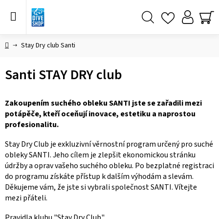
Přejít
na
obsah
Hledat
NÁ
KO
Domů
Stay Dry club Santi
Santi STAY DRY club
Zakoupením suchého obleku SANTI jste se zařadili mezi
potápěče, kteří oceňují inovace, estetiku a naprostou
profesionalitu.
Stay Dry Club je exkluzivní věrnostní program určený pro suché
obleky SANTI. Jeho cílem je zlepšit ekonomickou stránku
údržby a oprav vašeho suchého obleku. Po bezplatné registraci
do programu získáte přístup k dalším výhodám a slevám.
Děkujeme vám, že jste si vybrali společnost SANTI. Vítejte
mezi přáteli.
Pravidla klubu "Stay Dry Club"