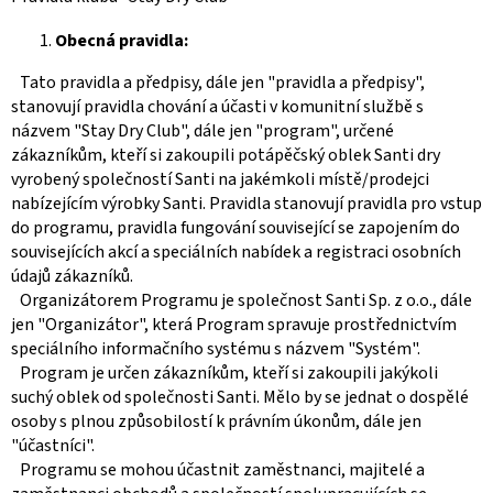
Obecná pravidla:
Tato pravidla a předpisy, dále jen "pravidla a předpisy",
stanovují pravidla chování a účasti v komunitní službě s
názvem "Stay Dry Club", dále jen "program", určené
zákazníkům, kteří si zakoupili potápěčský oblek Santi dry
vyrobený společností Santi na jakémkoli místě/prodejci
nabízejícím výrobky Santi. Pravidla stanovují pravidla pro vstup
do programu, pravidla fungování související se zapojením do
souvisejících akcí a speciálních nabídek a registraci osobních
údajů zákazníků.
Organizátorem Programu je společnost Santi Sp. z o.o., dále
jen "Organizátor", která Program spravuje prostřednictvím
speciálního informačního systému s názvem "Systém".
Program je určen zákazníkům, kteří si zakoupili jakýkoli
suchý oblek od společnosti Santi. Mělo by se jednat o dospělé
osoby s plnou způsobilostí k právním úkonům, dále jen
"účastníci".
Programu se mohou účastnit zaměstnanci, majitelé a