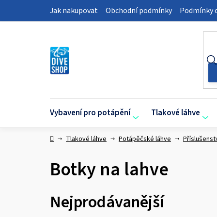
Přejít
Jak nakupovat
Obchodní podmínky
Podmínky o
na
obsah
Vybavení pro potápění
Tlakové láhve
Domů
Tlakové láhve
Potápěčské láhve
Příslušenstv
Botky na lahve
Nejprodávanější