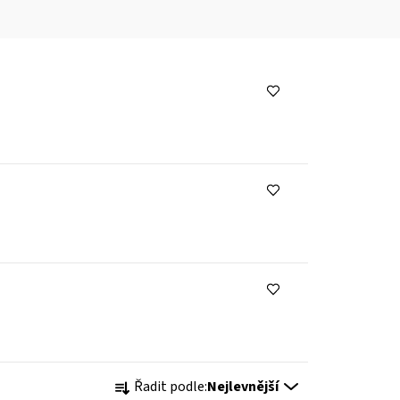
Ř
Řadit podle:
Nejlevnější