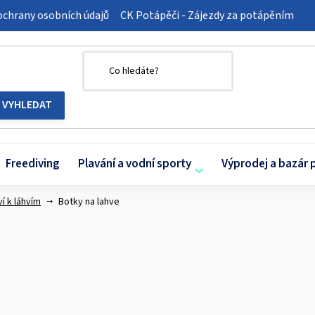
chrany osobních údajů
CK Potápěči - Zájezdy za potápěním
Freediving
Plavání a vodní sporty
Výprodej a bazár 
í k láhvím
Botky na lahve