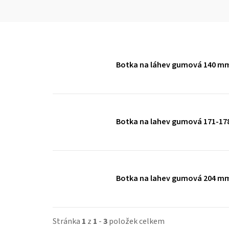
Botka na láhev gumová 140 m
Botka na lahev gumová 171-1
Botka na lahev gumová 204 m
Stránka
1
z
1
-
3
položek celkem