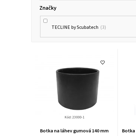
Značky
TECLINE by Scubatech
3
V
ý
p
i
s
p
Kód:
23000-1
r
Botka na láhev gumová 140 mm
Botka