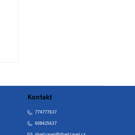
Kontakt
774777637
608425637
divetravel
@
divetravel.cz