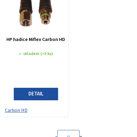
HP hadice Miflex Carbon HD
skladem
(>5 ks)
DETAIL
Carbon HD
S