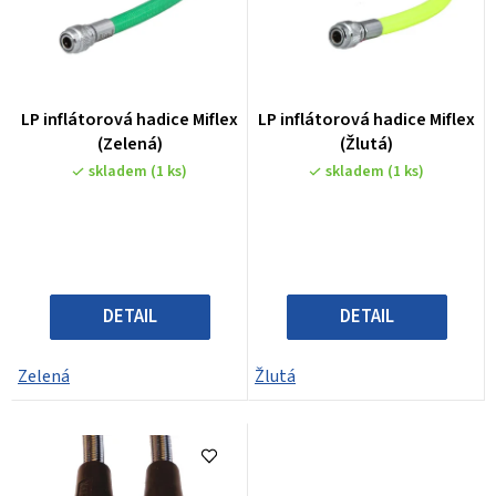
í
i
p
s
r
p
o
r
LP inflátorová hadice Miflex
LP inflátorová hadice Miflex
d
(Zelená)
(Žlutá)
o
u
skladem
(1 ks)
skladem
(1 ks)
d
k
u
t
k
ů
t
DETAIL
DETAIL
ů
Zelená
Žlutá