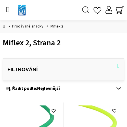
Přejít
na
obsah
Hledat
NÁ
KO
Domů
Prodávané značky
Miflex 2
Miflex 2
, Strana 2
Ř
Řadit podle:
Nejlevnější
a
z
V
e
ý
n
p