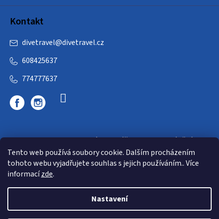
s
u
Kontakt
divetravel
@
divetravel.cz
608425637
774777637
DIVETRAVEL - cestovní kancelář - cesty za potápěním
Tento web používá soubory cookie. Dalším procházením
tohoto webu vyjadřujete souhlas s jejich používáním.. Více
informací
zde
.
Nastavení
Copyright 2026
E-dive
. Všechna práva vyhrazena.