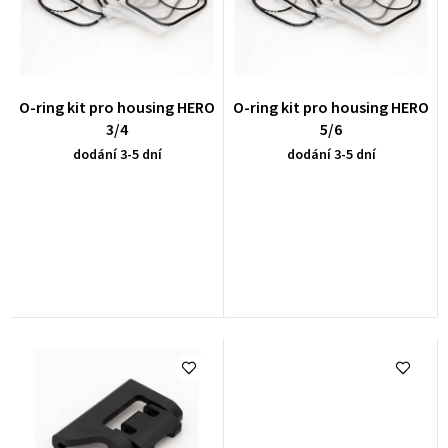
í
i
p
s
r
p
o
r
O-ring kit pro housing HERO
O-ring kit pro housing HERO
d
3/4
5/6
o
u
dodání 3-5 dní
dodání 3-5 dní
d
k
u
t
k
ů
t
ů