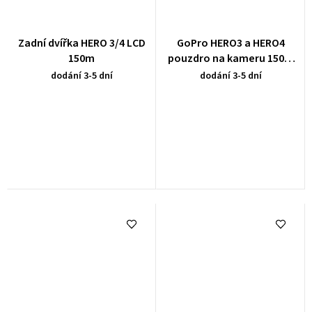
Zadní dvířka HERO 3/4 LCD
GoPro HERO3 a HERO4
150m
pouzdro na kameru 150m
standard
dodání 3-5 dní
dodání 3-5 dní