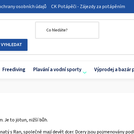
chrany osobních údajů
CK Potápěči - Zájezdy za potápěním
Freediving
Plavání a vodní sporty
Výprodej a bazár 
 Je to jötun, nižší bůh.
enatý s Ran, společně mají devět dcer. Dcery jsou pojmenovány podl