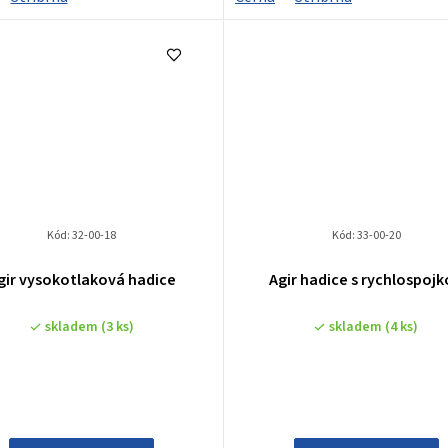
Kód:
32-00-18
Kód:
33-00-20
Agir vysokotlaková hadice
Agir hadice s rychlospoj
skladem
(3 ks)
skladem
(4 ks)