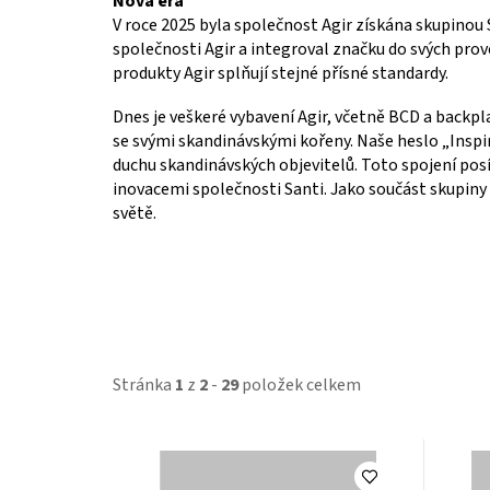
Nová éra
V roce 2025 byla společnost Agir získána skupinou
společnosti Agir a integroval značku do svých prov
produkty Agir splňují stejné přísné standardy.
Dnes je veškeré vybavení Agir, včetně BCD a backp
se svými skandinávskými kořeny. Naše heslo „Inspir
duchu skandinávských objevitelů. Toto spojení po
inovacemi společnosti Santi. Jako součást skupin
světě.
Stránka
1
z
2
-
29
položek celkem
V