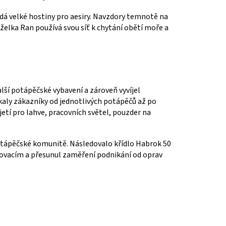
ádá velké hostiny pro aesiry. Navzdory temnotě na
želka Ran používá svou síť k chytání obětí moře a
lší potápěčské vybavení a zároveň vyvíjel
ákaly zákazníky od jednotlivých potápěčů až po
etí pro lahve, pracovních světel, pouzder na
potápěčské komunitě. Následovalo křídlo Habrok 50
novacím a přesunul zaměření podnikání od oprav