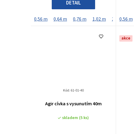
DETAIL
0,56 m
0,64 m
0,76 m
1,02 m
2,13 m
0,56 m
akce
Kód:
61-01-40
Agir cívka s vysunutím 40m
skladem
(5 ks)