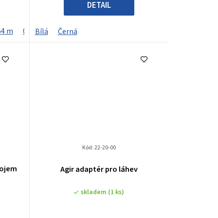
DETAIL
64 m
0,76 m
1,02 m
Bílá
Černá
Kód:
22-20-00
rojem
Agir adaptér pro láhev
skladem
(1 ks)