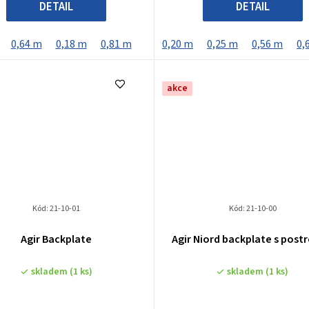
DETAIL
DETAIL
0,64 m
0,18 m
0,81 m
0,20 m
0,25 m
0,56 m
0,
akce
Kód:
21-10-01
Kód:
21-10-00
Agir Backplate
Agir Niord backplate s post
skladem
(1 ks)
skladem
(1 ks)