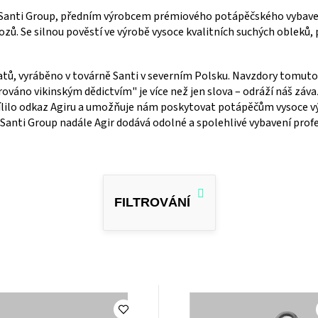
 Santi Group, předním výrobcem prémiového potápěčského vybavení.
ozů. Se silnou pověstí ve výrobě vysoce kvalitních suchých obleků,
latů, vyráběno v továrně Santi v severním Polsku. Navzdory tomuto
ováno vikinským dědictvím" je více než jen slova – odráží náš záv
sílilo odkaz Agiru a umožňuje nám poskytovat potápěčům vysoce 
y Santi Group nadále Agir dodává odolné a spolehlivé vybavení pr