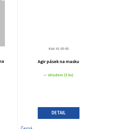
e
n
í
p
r
Kód:
41-00-00
o
na
Agir pásek na masku
d
skladem
(5 ks)
u
k
t
DETAIL
ů
Černá