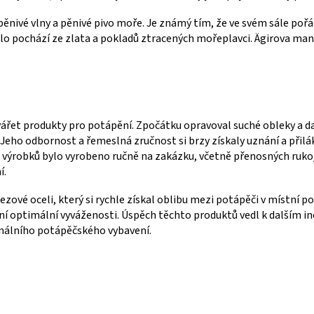
pěnivé vlny a pěnivé pivo moře. Je známý tím, že ve svém sále poř
tlo pochází ze zlata a pokladů ztracených mořeplavci. Ägirova man
vářet produkty pro potápění. Zpočátku opravoval suché obleky a da
 Jeho odbornost a řemeslná zručnost si brzy získaly uznání a přil
o výrobků bylo vyrobeno ručně na zakázku, včetně přenosných rukoj
í.
ové oceli, který si rychle získal oblibu mezi potápěči v místní 
ní optimální vyváženosti. Úspěch těchto produktů vedl k dalším i
onálního potápěčského vybavení.