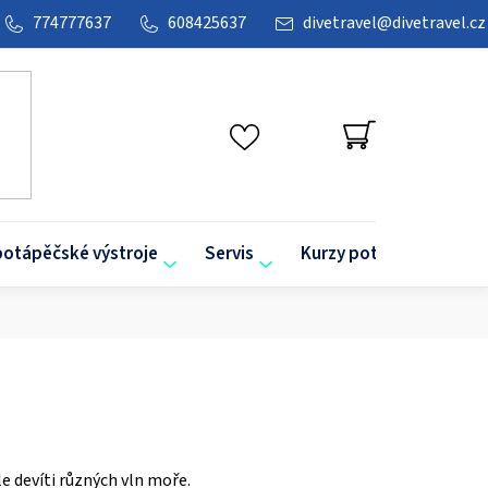
774777637
608425637
divetravel
@
divetravel.cz
NÁKUPNÍ
KOŠÍK
potápěčské výstroje
Servis
Kurzy potápění
O
e devíti různých vln moře.