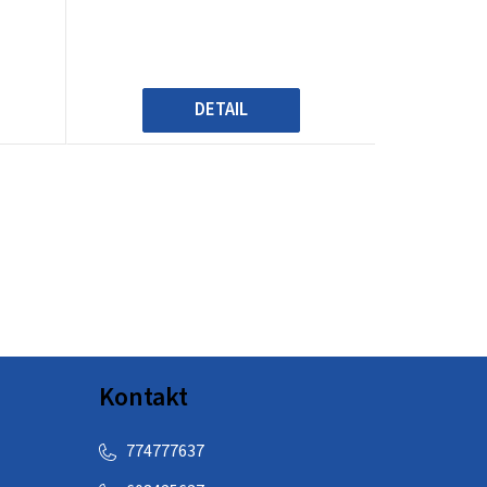
DETAIL
Kontakt
774777637