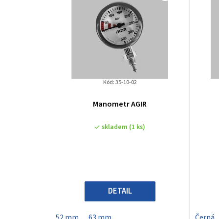
ý
p
i
s
p
Kód:
35-10-02
r
Manometr AGIR
o
skladem
(1 ks)
d
u
k
DETAIL
t
52 mm
63 mm
Černá