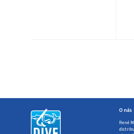
Z
O nás
á
René Me
p
distrib