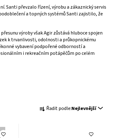
 Santi převzalo řízení, výrobu a zákaznický servis
 podoblečení a topných systémů Santi zajistilo, že
 přesunu výroby však Agir zůstává hluboce spojen
azek k trvanlivosti, odolnosti a průkopnickému
výkonné vybavení podpořené odborností a
ofesionálním i rekreačním potápěčům po celém
Ř
Řadit podle:
Nejlevnější
a
z