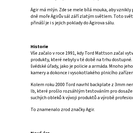
Ägir má mlýn. Zde se mele bílá mouka, aby vznikly 
dně moře Ägirův sál září zlatým světlem. Toto svě
přináší je i s jejich poklady do Ägirova sálu.
Historie
Vše začalo v roce 1991, kdy Tord Mattson začal vyt
produkty, které nebyly v té době na trhu dostupné.
švédské úřady, jako je policie a armáda. Mnoho jeh
kamery a dokonce i vysokotlakého plnicího zařízen
Kolem roku 2000 Tord navrhl backplate z 3mm nerez
lb, které prošlo rozsáhlým testováním pro dosaže
suchých obleků k vývoji produktů a výrobě profesi
To znamenalo zrod značky Agir.