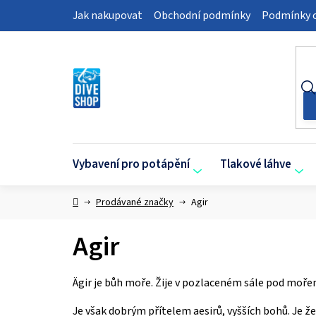
Přejít
Jak nakupovat
Obchodní podmínky
Podmínky o
na
obsah
Vybavení pro potápění
Tlakové láhve
Domů
Prodávané značky
Agir
Agir
Ägir je bůh moře. Žije v pozlaceném sále pod mořem.
Je však dobrým přítelem aesirů, vyšších bohů. Je ž