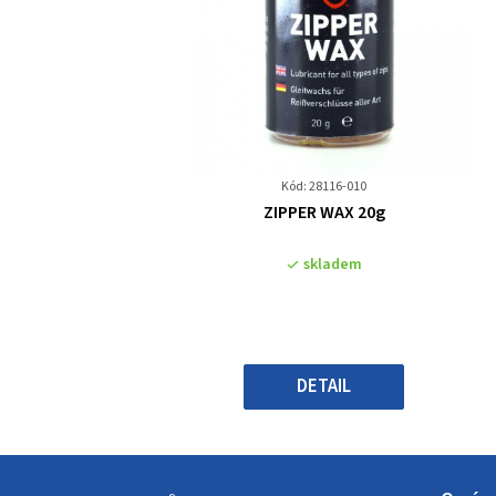
Kód: 28116-010
Průměrné
ZIPPER WAX 20g
hodnocení
produktu
skladem
je
0,0
z
5
hvězdiček.
DETAIL
Z