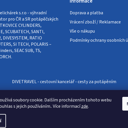
Informace
lichárek s.r.o - výhradní
Doprava a platba
utor pro ČR a SR potápěčských
Vrácení zboží / Reklamace
VÍTKOVICE CYLINDERS,
Vše o nákupu
E, SCUBATECH, SANTI,
, DIVESYSTEM, RATIO
Podmínky ochrany osobních ú
ERS, SI TECH, POLARIS –
inders, SEAC SUB, TS,
ORCH.
DIVETRAVEL - cestovní kancelář - cesty za potápěním
oužívá soubory cookie. Dalším procházením tohoto webu
ouhlas s jejich používáním.. Více informací
zde
.
í