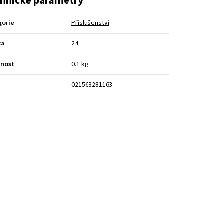
hnické parametry
gorie
Příslušenství
ka
24
nost
0.1 kg
021563281163