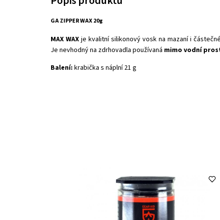
GA ZIPPER WAX 20g
MAX WAX
je kvalitní silikonový vosk na mazaní i částeč
Je nevhodný na zdrhovadla používaná
mimo vodní pros
Balení:
krabička s náplní 21 g