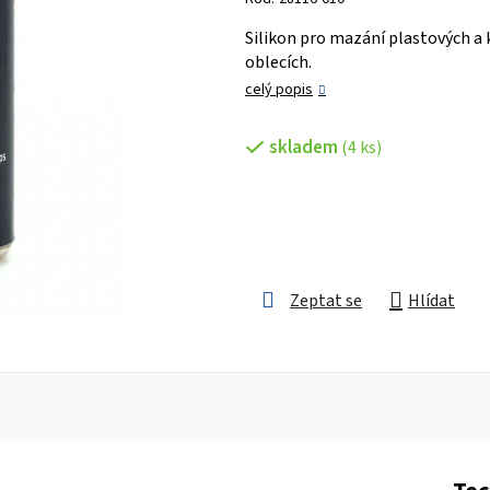
je
Silikon pro mazání plastových a
0,0
oblecích.
z 5
celý popis
hvězdiček.
skladem
(4 ks)
Zeptat se
Hlídat