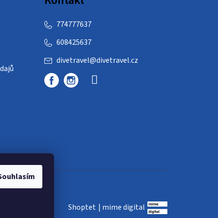
Kontakt
774777637
608425637
divetravel
@
divetravel.cz
dajů
Souhlasím
Shoptet
|
mime digital