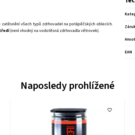
Tec
Kate
né zatěsnění všech typů zdrhovadel na potápěčských oblecích.
Záru
tředí
(není vhodný na vodotěsná zdrhovadla větrovek).
Hmot
EAN
Naposledy prohlížené