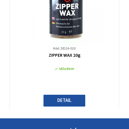
Kód: 28116-010
Průměrné
ZIPPER WAX 20g
hodnocení
produktu
skladem
je
0,0
z
5
hvězdiček.
DETAIL