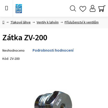
Přejít
na
obsah
Hledat
NÁ
KO
Domů
Tlakové láhve
Ventily k lahvím
Příslušenství k ventilům
Zátka ZV-200
Průměrné
Podrobnosti hodnocení
Neohodnoceno
hodnocení
produktu
Kód:
ZV-200
je
0,0
z 5
hvězdiček.