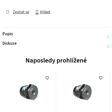
Zeptat se
Hlídat
Popis
Diskuze
Naposledy prohlížené