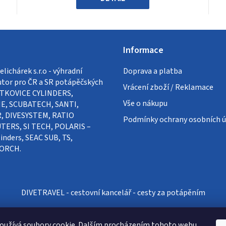
Informace
lichárek s.r.o - výhradní
Doprava a platba
utor pro ČR a SR potápěčských
Vrácení zboží / Reklamace
VÍTKOVICE CYLINDERS,
Vše o nákupu
E, SCUBATECH, SANTI,
, DIVESYSTEM, RATIO
Podmínky ochrany osobních ú
ERS, SI TECH, POLARIS –
inders, SEAC SUB, TS,
ORCH.
DIVETRAVEL - cestovní kancelář - cesty za potápěním
oužívá soubory cookie. Dalším procházením tohoto webu