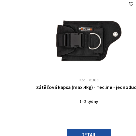
Kód: T01030
Průměrné
Zátěžová kapsa (max.4kg) - Tecline - jednodu
hodnocení
produktu
1–2 týdny
je
0,0
z
5
hvězdiček.
DETAIL