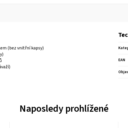
Tec
em (bez vnitřní kapsy)
Kate
y)
EAN
ů
ávaží)
Obje
Naposledy prohlížené