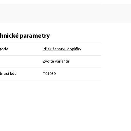
hnické parametry
gorie
Příslušenství, doplňky
Zvolte variantu
dnací kód
T01030