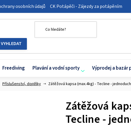
chrany osobních údajů
CK Potápěči - Zájezdy za potápěním
Freediving
Plavání a vodní sporty
Výprodej a bazár 
Příslušenství, doplňky
Zátěžová kapsa (max.4kg) - Tecline - jednoduc
Zátěžová kap
Tecline - je
Průměrné