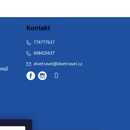
Kontakt
774777637
608425637
divetravel
@
divetravel.cz
dajů