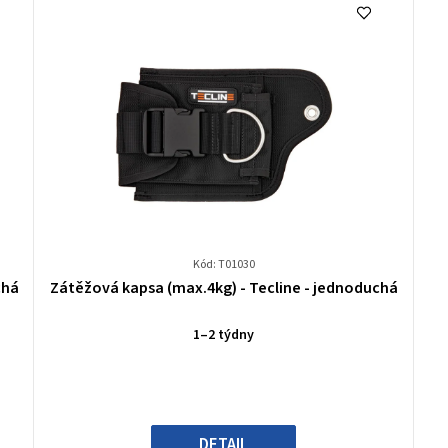
Kód: T01030
Průměrné
chá
Zátěžová kapsa (max.4kg) - Tecline - jednoduchá
hodnocení
produktu
1–2 týdny
je
0,0
z
5
hvězdiček.
DETAIL