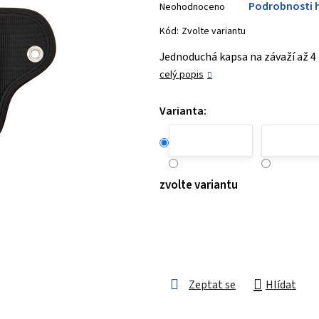
Podrobnosti 
Neohodnoceno
hodnocení
produktu
Kód:
Zvolte variantu
je
Jednoduchá kapsa na závaží až 4
0,0
celý popis
z 5
hvězdiček.
Varianta:
zvolte variantu
Zeptat se
Hlídat