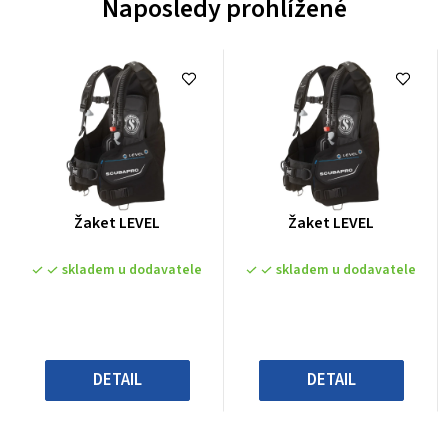
Naposledy prohlížené
Průměrné
Průměrné
Žaket LEVEL
Žaket LEVEL
hodnocení
hodnocení
produktu
produktu
skladem u dodavatele
skladem u dodavatele
je
je
0,0
0,0
z
z
5
5
hvězdiček.
hvězdiček.
DETAIL
DETAIL