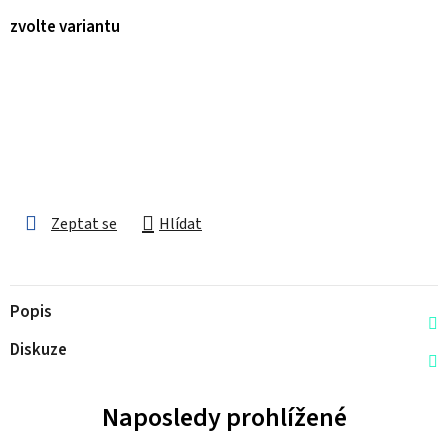
zvolte variantu
Zeptat se
Hlídat
Popis
Diskuze
Naposledy prohlížené