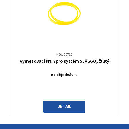
Kód: 60715
Průměrné
Vymezovací kruh pro systém SLÄGGÖ, žlutý
hodnocení
produktu
na objednávku
je
0,0
z
5
hvězdiček.
DETAIL