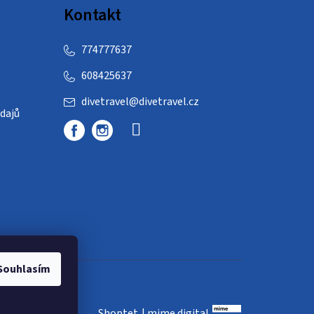
Kontakt
774777637
608425637
divetravel
@
divetravel.cz
dajů
Souhlasím
Shoptet
|
mime digital