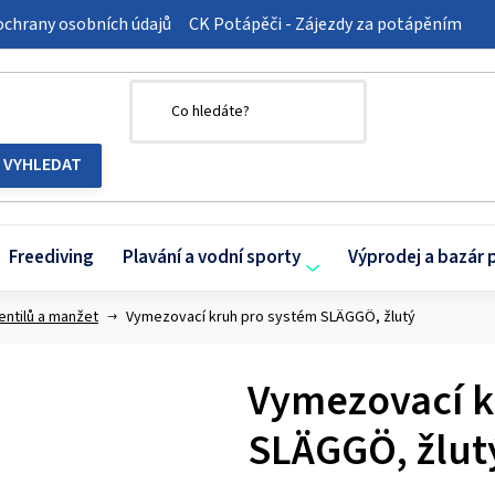
chrany osobních údajů
CK Potápěči - Zájezdy za potápěním
Freediving
Plavání a vodní sporty
Výprodej a bazár 
entilů a manžet
Vymezovací kruh pro systém SLÄGGÖ, žlutý
Vymezovací k
SLÄGGÖ, žlut
Průměrné