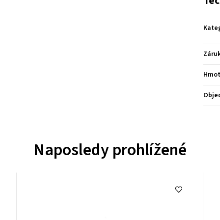
Tec
Kate
Záru
Hmot
Obje
Naposledy prohlížené