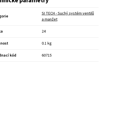
hnické parametry
SI TECH - Suchý systém ventilů
gorie
a manžet
ka
24
nost
0.1 kg
dnací kód
60715