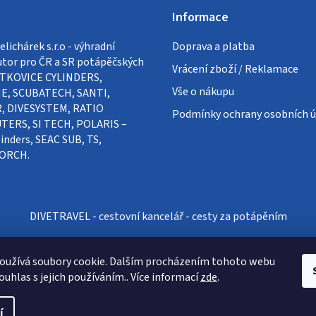
Informace
lichárek s.r.o - výhradní
Doprava a platba
utor pro ČR a SR potápěčských
Vrácení zboží / Reklamace
VÍTKOVICE CYLINDERS,
Vše o nákupu
E, SCUBATECH, SANTI,
, DIVESYSTEM, RATIO
Podmínky ochrany osobních ú
ERS, SI TECH, POLARIS –
inders, SEAC SUB, TS,
ORCH.
DIVETRAVEL - cestovní kancelář - cesty za potápěním
oužívá soubory cookie. Dalším procházením tohoto webu
ouhlas s jejich používáním.. Více informací
zde
.
í