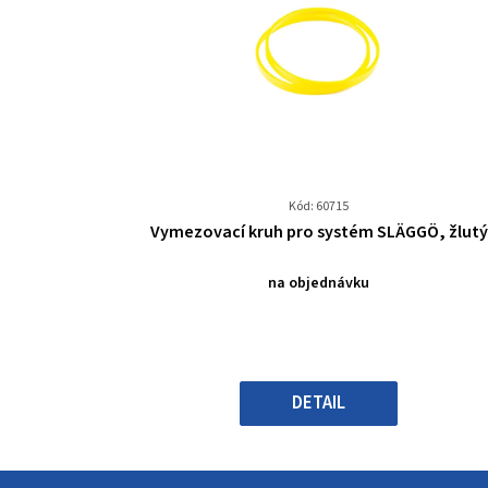
Kód: 60715
Průměrné
Vymezovací kruh pro systém SLÄGGÖ, žlutý
hodnocení
produktu
na objednávku
je
0,0
z
5
hvězdiček.
DETAIL