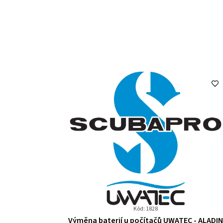
Kód: 1828
Průměrné
Výměna baterií u počítačů UWATEC - ALADI