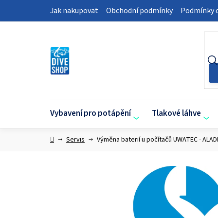
Přejít
Jak nakupovat
Obchodní podmínky
Podmínky o
na
obsah
Vybavení pro potápění
Tlakové láhve
Domů
Servis
Výměna baterií u počítačů UWATEC - ALAD