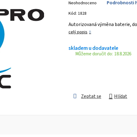
Podrobnosti 
Neohodnoceno
hodnocení
produktu
Kód:
1828
je
Autorizovaná výměna baterie, dob
0,0
celý popis
z 5
hvězdiček.
skladem u dodavatele
18.8.2026
Zeptat se
Hlídat