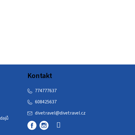
Kontakt
774777637
608425637
divetravel
@
divetravel.cz
dajů