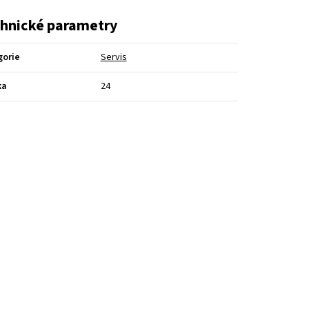
hnické parametry
gorie
Servis
ka
24