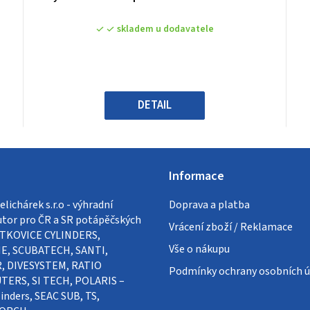
hodnocení
produktu
skladem u dodavatele
je
0,0
z
5
hvězdiček.
DETAIL
Informace
lichárek s.r.o - výhradní
Doprava a platba
utor pro ČR a SR potápěčských
Vrácení zboží / Reklamace
VÍTKOVICE CYLINDERS,
Vše o nákupu
E, SCUBATECH, SANTI,
, DIVESYSTEM, RATIO
Podmínky ochrany osobních ú
ERS, SI TECH, POLARIS –
inders, SEAC SUB, TS,