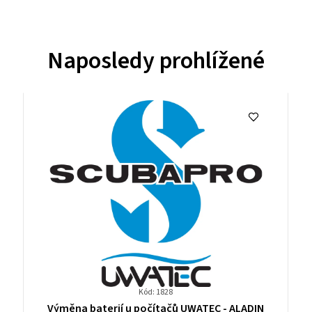
Naposledy prohlížené
Kód: 1828
Průměrné
N
Výměna baterií u počítačů UWATEC - ALADIN