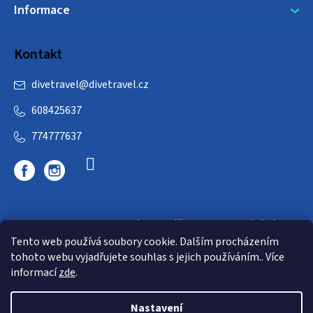
Informace
Kontakt
divetravel
@
divetravel.cz
608425637
774777637
DIVETRAVEL - cestovní kancelář - cesty za potápěním
Tento web používá soubory cookie. Dalším procházením
tohoto webu vyjadřujete souhlas s jejich používáním.. Více
informací
zde
.
Nastavení