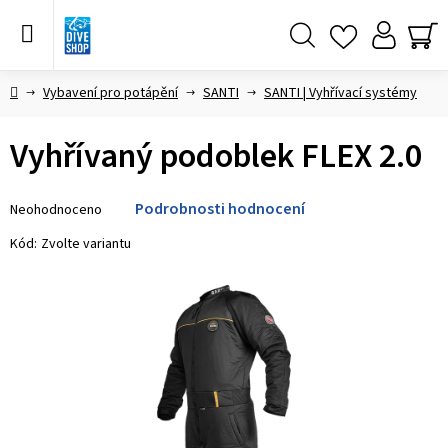
Přejít
na
obsah
Hledat
NÁ
KO
Domů
Vybavení pro potápění
SANTI
SANTI | Vyhřívací systémy
Vyhřívaný podoblek FLEX 2.0
Průměrné
Podrobnosti hodnocení
Neohodnoceno
hodnocení
produktu
Kód:
Zvolte variantu
je
0,0
z 5
hvězdiček.