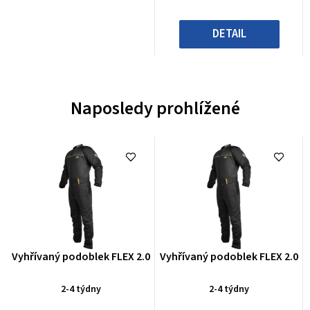
DETAIL
Naposledy prohlížené
Průměrné
Průměrné
Vyhřívaný podoblek FLEX 2.0
Vyhřívaný podoblek FLEX 2.0
hodnocení
hodnocení
produktu
produktu
2-4 týdny
2-4 týdny
je
je