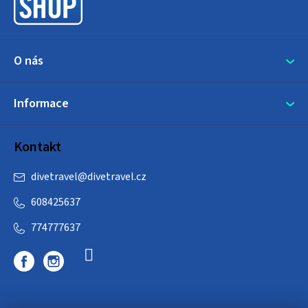
í
O nás
Informace
Kontakt
divetravel
@
divetravel.cz
608425637
774777637