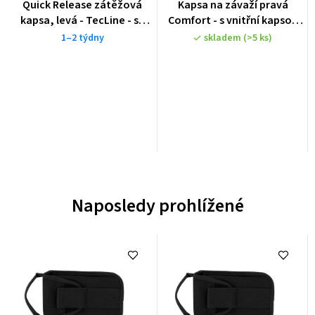
Quick Release zátěžová
Kapsa na závaží pravá
kapsa, levá - TecLine - se
Comfort - s vnitřní kapsou
šroubem a matkou
(max. 4kg) se šroubem a
1–2 týdny
skladem
(>5 ks)
matkou
Naposledy prohlížené