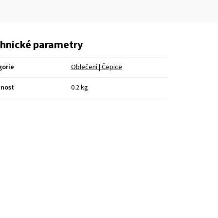
hnické parametry
gorie
Oblečení | Čepice
nost
0.2 kg