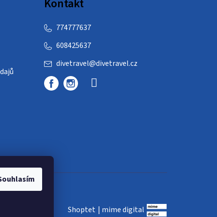
Kontakt
774777637
608425637
divetravel
@
divetravel.cz
dajů
Souhlasím
Shoptet
|
mime digital