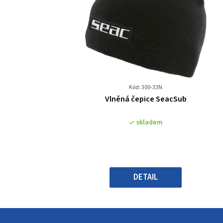
Kód: 300-33N
Průměrné
Vlněná čepice SeacSub
hodnocení
produktu
skladem
je
0,0
z
5
hvězdiček.
DETAIL
Z