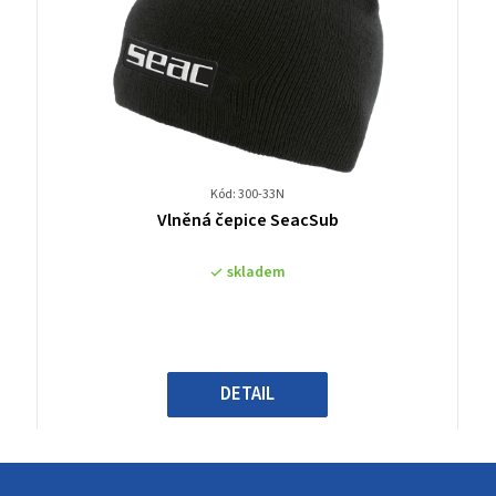
Kód: 300-33N
Průměrné
Vlněná čepice SeacSub
hodnocení
produktu
skladem
je
0,0
z
5
hvězdiček.
DETAIL