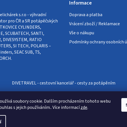
Informace
lichárek s.r.o - výhradní
Doprava a platba
utor pro ČR a SR potápěčských
Vrácení zboží / Reklamace
VÍTKOVICE CYLINDERS,
Vše o nákupu
E, SCUBATECH, SANTI,
, DIVESYSTEM, RATIO
Podmínky ochrany osobních ú
ERS, SI TECH, POLARIS –
inders, SEAC SUB, TS,
ORCH.
DIVETRAVEL - cestovní kancelář - cesty za potápěním
oužívá soubory cookie. Dalším procházením tohoto webu
ouhlas s jejich používáním.. Více informací
zde
.
í