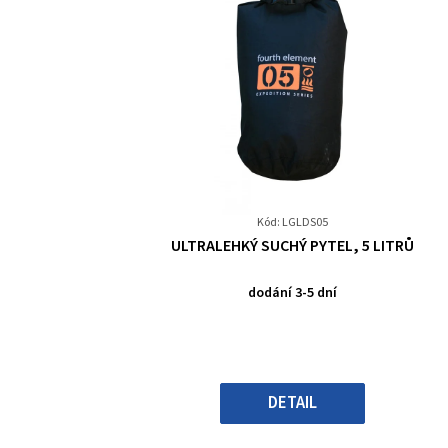
Kód: LGLDS05
Průměrné
ULTRALEHKÝ SUCHÝ PYTEL, 5 LITRŮ
hodnocení
produktu
dodání 3-5 dní
je
0,0
z
5
hvězdiček.
DETAIL