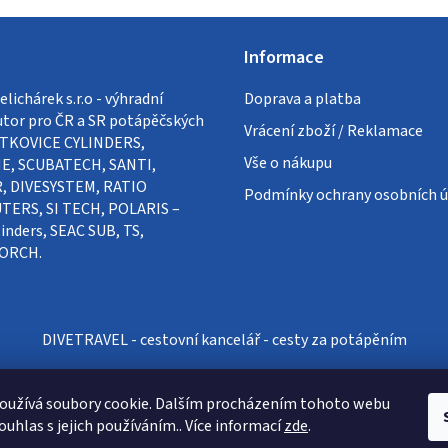
Informace
lichárek s.r.o - výhradní
Doprava a platba
utor pro ČR a SR potápěčských
Vrácení zboží / Reklamace
VÍTKOVICE CYLINDERS,
Vše o nákupu
E, SCUBATECH, SANTI,
, DIVESYSTEM, RATIO
Podmínky ochrany osobních ú
ERS, SI TECH, POLARIS –
inders, SEAC SUB, TS,
ORCH.
DIVETRAVEL - cestovní kancelář - cesty za potápěním
oužívá soubory cookie. Dalším procházením tohoto webu
ouhlas s jejich používáním.. Více informací
zde
.