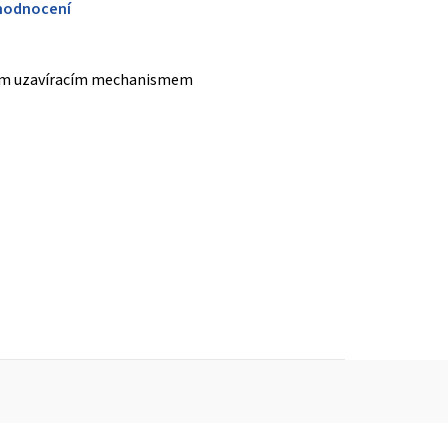
hodnocení
acím uzavíracím mechanismem