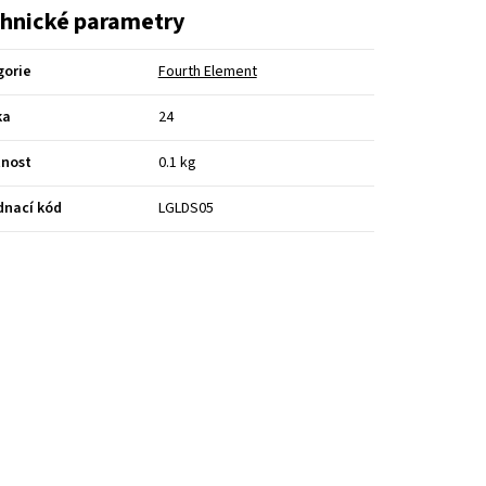
hnické parametry
gorie
Fourth Element
ka
24
nost
0.1 kg
dnací kód
LGLDS05