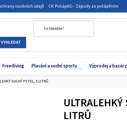
chrany osobních údajů
CK Potápěči - Zájezdy za potápěním
Freediving
Plavání a vodní sporty
Výprodej a bazár 
LEHKÝ SUCHÝ PYTEL, 5 LITRŮ
ULTRALEHKÝ 
LITRŮ
Průměrné