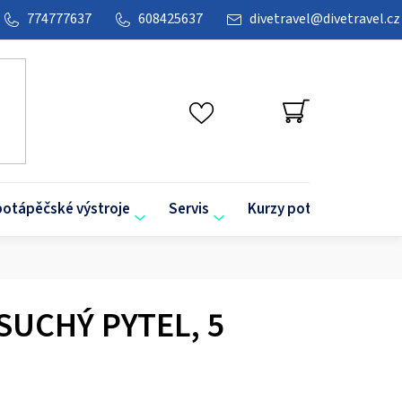
774777637
608425637
divetravel
@
divetravel.cz
NÁKUPNÍ
KOŠÍK
potápěčské výstroje
Servis
Kurzy potápění
O
SUCHÝ PYTEL, 5