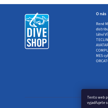
Z
O nás
á
René Me
p
distrib
a
láhví 
TECLIN
t
AVATAR
COMPUT
í
MES cyl
ORCAT
Tento web p
vyjadřujete s