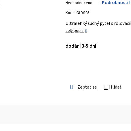
Podrobnosti 
Neohodnoceno
hodnocení
produktu
Kód:
LGLDS05
je
Ultralehký suchý pytel s rolov
0,0
celý popis
z 5
hvězdiček.
dodání 3-5 dní
Zeptat se
Hlídat