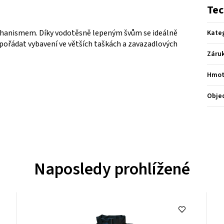
Tec
echanismem. Díky vodotěsně lepeným švům se ideálně
Kate
spořádat vybavení ve větších taškách a zavazadlových
Záru
Hmot
Obje
Naposledy prohlížené