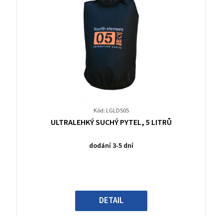
Kód: LGLDS05
Průměrné
ULTRALEHKÝ SUCHÝ PYTEL, 5 LITRŮ
hodnocení
produktu
dodání 3-5 dní
je
0,0
z
5
hvězdiček.
DETAIL