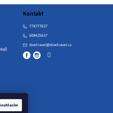
Kontakt
774777637
608425637
divetravel
@
divetravel.cz
dajů
Souhlasím