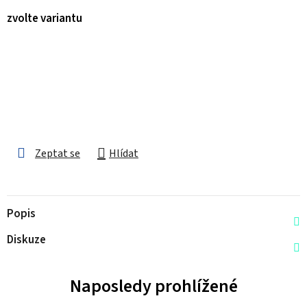
zvolte variantu
Zeptat se
Hlídat
Popis
Diskuze
Naposledy prohlížené