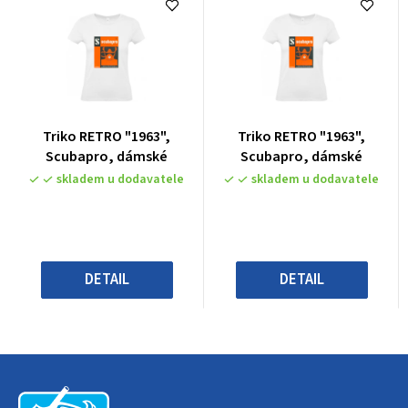
Průměrné
Průměrné
Triko RETRO "1963",
Triko RETRO "1963",
hodnocení
hodnocení
Scubapro, dámské
Scubapro, dámské
produktu
produktu
skladem u dodavatele
skladem u dodavatele
je
je
0,0
0,0
z
z
5
5
hvězdiček.
hvězdiček.
DETAIL
DETAIL
Z
á