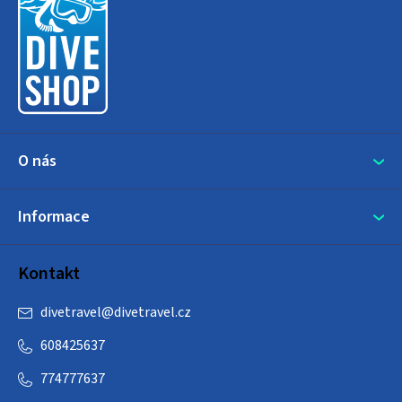
p
a
t
í
O nás
Informace
Kontakt
divetravel
@
divetravel.cz
608425637
774777637