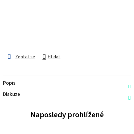
Zeptat se
Hlídat
Popis
Diskuze
Naposledy prohlížené