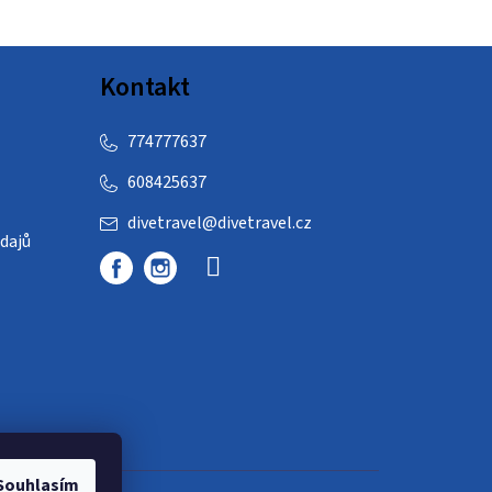
Kontakt
774777637
608425637
divetravel
@
divetravel.cz
dajů
Souhlasím