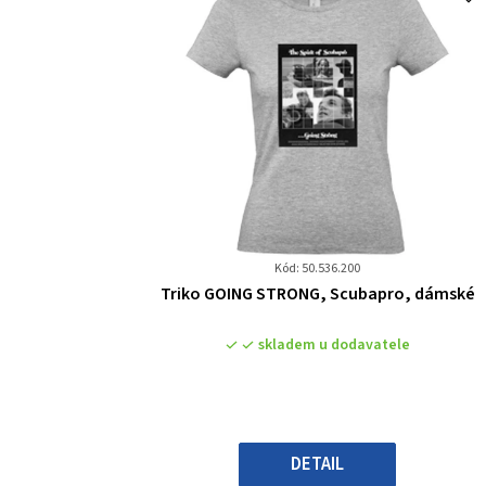
Kód: 50.536.200
Průměrné
Triko GOING STRONG, Scubapro, dámské
hodnocení
produktu
skladem u dodavatele
je
0,0
z
5
hvězdiček.
DETAIL