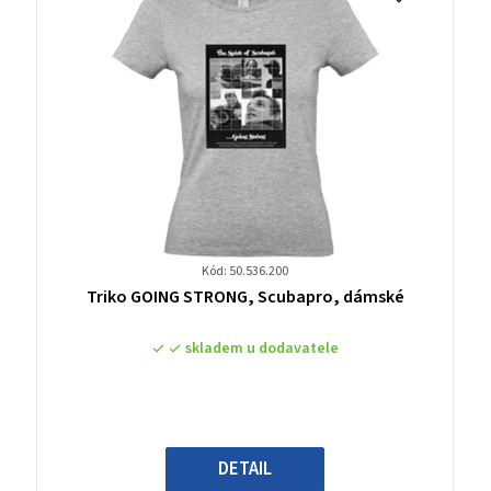
Kód: 50.536.200
Průměrné
Triko GOING STRONG, Scubapro, dámské
hodnocení
produktu
skladem u dodavatele
je
0,0
z
5
hvězdiček.
DETAIL