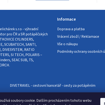
Informace
lichárek s.r.o - výhradní
Doprava a platba
utor pro ČR a SR potápěčských
Vrácení zboží / Reklamace
VÍTKOVICE CYLINDERS,
Vše o nákupu
E, SCUBATECH, SANTI,
, DIVESYSTEM, RATIO
Podmínky ochrany osobních ú
ERS, SI TECH, POLARIS –
inders, SEAC SUB, TS,
ORCH.
DIVETRAVEL - cestovní kancelář - cesty za potápěním
oužívá soubory cookie. Dalším procházením tohoto webu