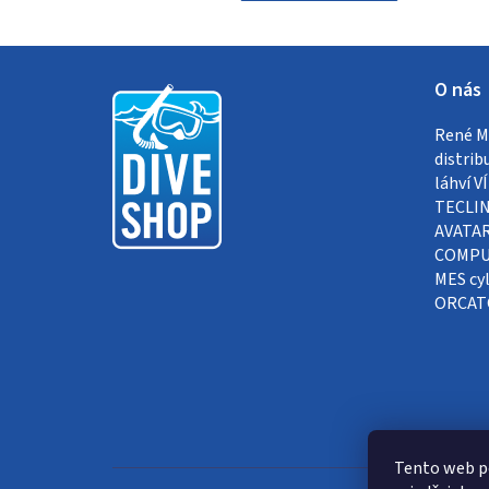
Z
O nás
á
René Me
p
distrib
a
láhví 
TECLIN
t
AVATAR
COMPUT
í
MES cyl
ORCAT
Tento web p