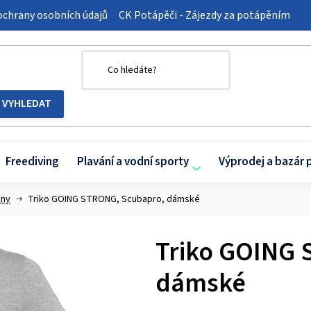
chrany osobních údajů
CK Potápěči - Zájezdy za potápěním
Freediving
Plavání a vodní sporty
Výprodej a bazár 
iny
Triko GOING STRONG, Scubapro, dámské
Triko GOING 
dámské
Průměrné