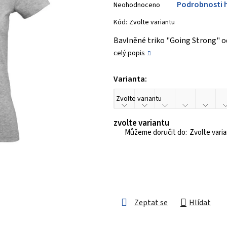
Podrobnosti 
Neohodnoceno
hodnocení
produktu
Kód:
Zvolte variantu
je
Bavlněné triko "Going Strong" o
0,0
celý popis
z 5
hvězdiček.
Varianta:
zvolte variantu
Zvolte vari
Zeptat se
Hlídat