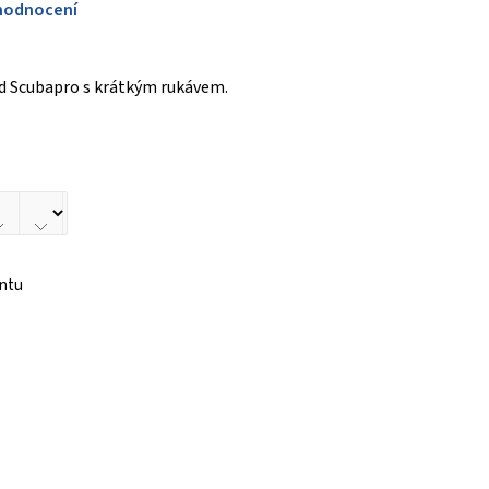
hodnocení
d Scubapro s krátkým rukávem.
antu