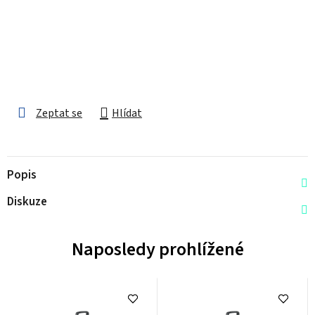
Zeptat se
Hlídat
Popis
Diskuze
Naposledy prohlížené