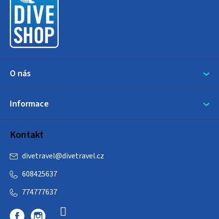
a
t
í
O nás
Informace
Kontakt
divetravel
@
divetravel.cz
608425637
774777637