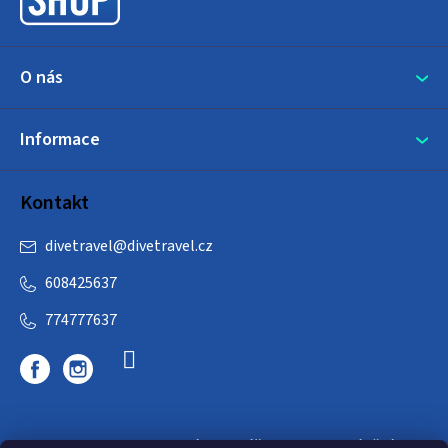
í
O nás
Informace
Kontakt
divetravel
@
divetravel.cz
608425637
774777637
DIVETRAVEL - cestovní kancelář - cesty za potápěním