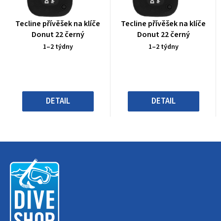
Průměrné
Průměrné
Tecline přívěšek na klíče
Tecline přívěšek na klíče
hodnocení
hodnocení
Donut 22 černý
Donut 22 černý
produktu
produktu
1–2 týdny
1–2 týdny
je
je
0,0
0,0
z
z
5
5
hvězdiček.
hvězdiček.
DETAIL
DETAIL
Z
á
p
a
t