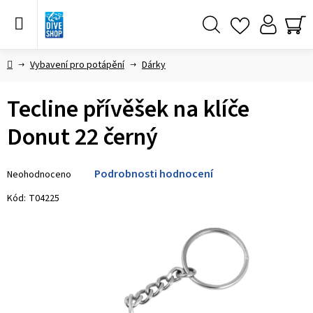
Přejít
na
obsah
Hledat
NÁ
KO
Domů
Vybavení pro potápění
Dárky
Tecline přívěšek na klíče
Donut 22 černý
Průměrné
Podrobnosti hodnocení
Neohodnoceno
hodnocení
produktu
Kód:
T04225
je
0,0
z 5
hvězdiček.