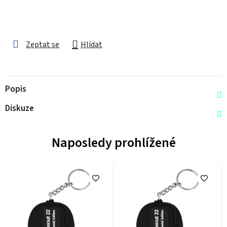
Zeptat se
Hlídat
Popis
Diskuze
Naposledy prohlížené