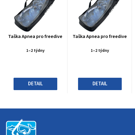
Průměrné
Průměrné
Taška Apnea pro freedive
Taška Apnea pro freedive
hodnocení
hodnocení
produktu
produktu
1–2 týdny
1–2 týdny
je
je
0,0
0,0
z
z
5
5
hvězdiček.
hvězdiček.
DETAIL
DETAIL
Z
á
p