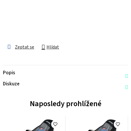
Zeptat se
Hlídat
Popis
Diskuze
Naposledy prohlížené