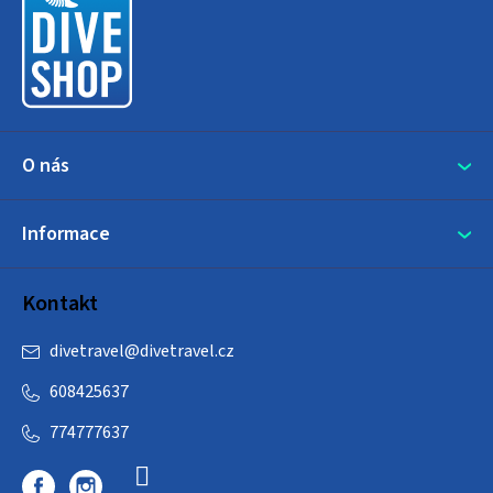
a
t
í
O nás
Informace
Kontakt
divetravel
@
divetravel.cz
608425637
774777637