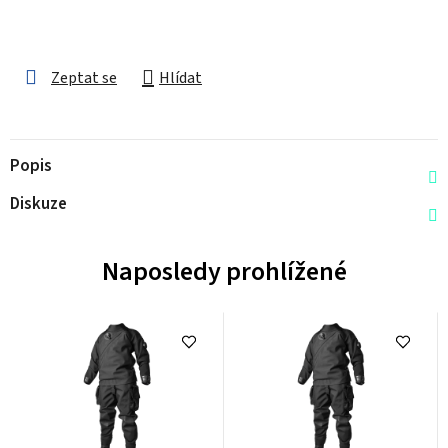
Zeptat se
Hlídat
Popis
Diskuze
Naposledy prohlížené