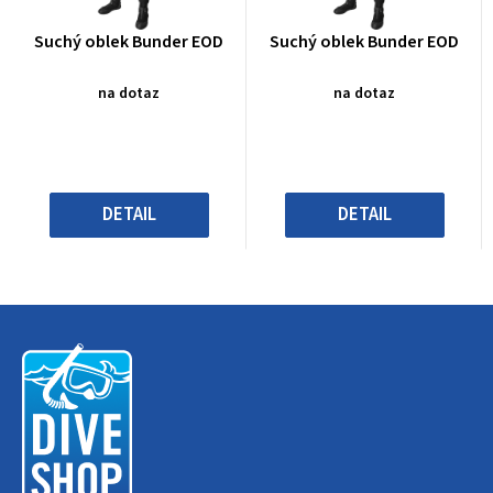
Průměrné
Průměrné
Suchý oblek Bunder EOD
Suchý oblek Bunder EOD
hodnocení
hodnocení
produktu
produktu
na dotaz
na dotaz
je
je
0,0
0,0
z
z
5
5
hvězdiček.
hvězdiček.
DETAIL
DETAIL
Z
á
p
a
t
í