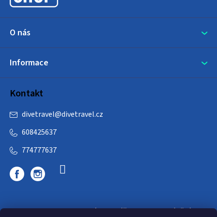
O nás
Informace
Kontakt
divetravel
@
divetravel.cz
608425637
774777637
DIVETRAVEL - cestovní kancelář - cesty za potápěním