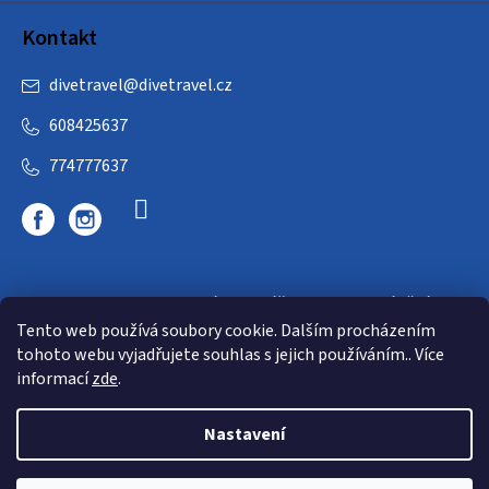
Kontakt
divetravel
@
divetravel.cz
608425637
774777637
DIVETRAVEL - cestovní kancelář - cesty za potápěním
Tento web používá soubory cookie. Dalším procházením
tohoto webu vyjadřujete souhlas s jejich používáním.. Více
informací
zde
.
Nastavení
Copyright 2026
E-dive
. Všechna práva vyhrazena.