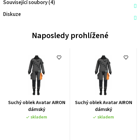
Související soubory (4)
Diskuze
Naposledy prohlížené
Průměrné
Průměrné
Suchý oblek Avatar AIRON
Suchý oblek Avatar AIRON
hodnocení
hodnocení
dámský
dámský
produktu
produktu
skladem
skladem
je
je
0,0
0,0
z
z