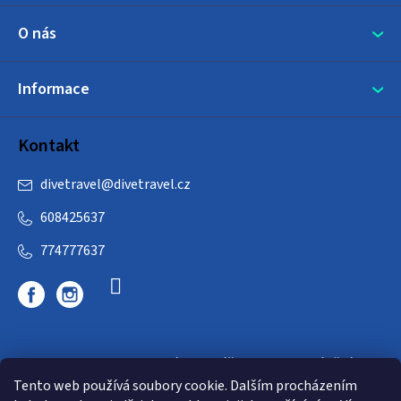
O nás
Informace
Kontakt
divetravel
@
divetravel.cz
608425637
774777637
DIVETRAVEL - cestovní kancelář - cesty za potápěním
Tento web používá soubory cookie. Dalším procházením