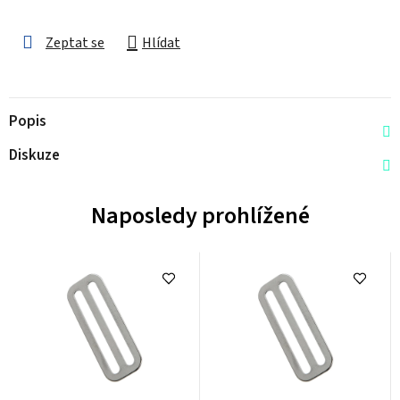
Zeptat se
Hlídat
Popis
Diskuze
Naposledy prohlížené