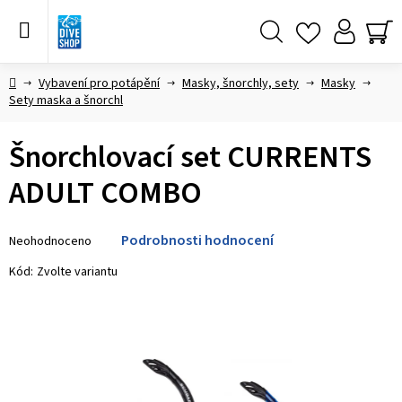
Přejít
na
obsah
Hledat
NÁ
KO
Domů
Vybavení pro potápění
Masky, šnorchly, sety
Masky
Sety maska a šnorchl
Šnorchlovací set CURRENTS
ADULT COMBO
Průměrné
Podrobnosti hodnocení
Neohodnoceno
hodnocení
produktu
Kód:
Zvolte variantu
je
0,0
z 5
hvězdiček.