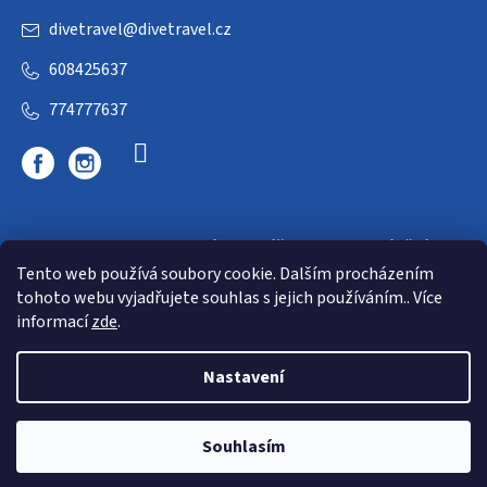
divetravel
@
divetravel.cz
608425637
774777637
DIVETRAVEL - cestovní kancelář - cesty za potápěním
Tento web používá soubory cookie. Dalším procházením
tohoto webu vyjadřujete souhlas s jejich používáním.. Více
informací
zde
.
Nastavení
Copyright 2026
E-dive
. Všechna práva vyhrazena.
Souhlasím
Shoptet
|
mime digital