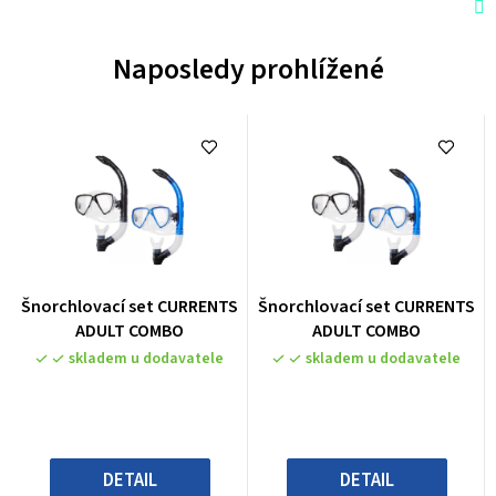
Naposledy prohlížené
Průměrné
Průměrné
Šnorchlovací set CURRENTS
Šnorchlovací set CURRENTS
hodnocení
hodnocení
ADULT COMBO
ADULT COMBO
produktu
produktu
skladem u dodavatele
skladem u dodavatele
je
je
0,0
0,0
z
z
5
5
hvězdiček.
hvězdiček.
DETAIL
DETAIL