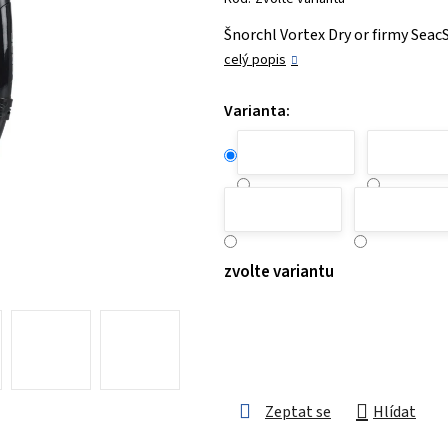
je
Šnorchl Vortex Dry or firmy Sea
0,0
celý popis
z 5
hvězdiček.
Varianta:
zvolte variantu
Zeptat se
Hlídat