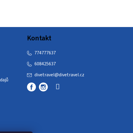
Kontakt
774777637
608425637
divetravel
@
divetravel.cz
dajů