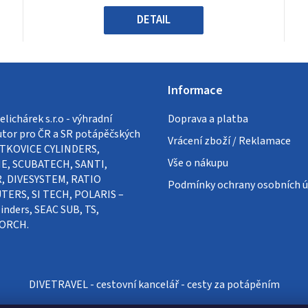
5
hvězdiček.
DETAIL
Informace
lichárek s.r.o - výhradní
Doprava a platba
utor pro ČR a SR potápěčských
Vrácení zboží / Reklamace
VÍTKOVICE CYLINDERS,
Vše o nákupu
E, SCUBATECH, SANTI,
, DIVESYSTEM, RATIO
Podmínky ochrany osobních ú
ERS, SI TECH, POLARIS –
inders, SEAC SUB, TS,
ORCH.
DIVETRAVEL - cestovní kancelář - cesty za potápěním