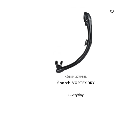
Kód: 84-22W/SBL
Průměrné
Šnorchl VORTEX DRY
hodnocení
produktu
1–2 týdny
je
0,0
z