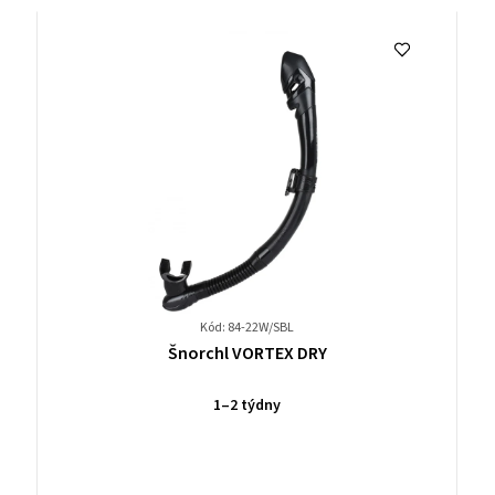
Kód: 84-22W/SBL
Průměrné
Šnorchl VORTEX DRY
hodnocení
produktu
1–2 týdny
je
0,0
z