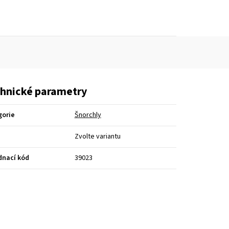
hnické parametry
gorie
Šnorchly
Zvolte variantu
dnací kód
39023