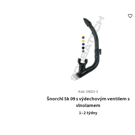
Kód: 39023-3
Průměrné
Šnorchl Sk 09 s výdechovým ventilem s
hodnocení
vlnolamem
produktu
1–2 týdny
je
0,0
z