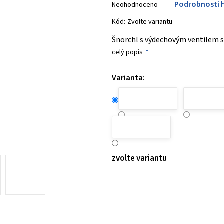
Podrobnosti 
Neohodnoceno
hodnocení
produktu
Kód:
Zvolte variantu
je
Šnorchl s výdechovým ventilem 
0,0
celý popis
z 5
hvězdiček.
Varianta:
zvolte variantu