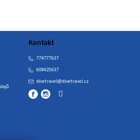
Kontakt
774777637
608425637
divetravel
@
divetravel.cz
dajů