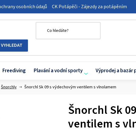
chrany osobních údajů
CK Potápěči - Zájezdy za potápěním
Freediving
Plavání a vodní sporty
Výprodej a bazár 
Šnorchly
Šnorchl Sk 09 s výdechovým ventilem s vlnolamem
Šnorchl Sk 0
ventilem s v
Průměrné