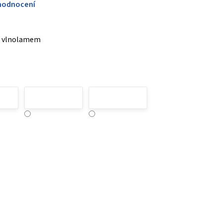
hodnocení
s vlnolamem