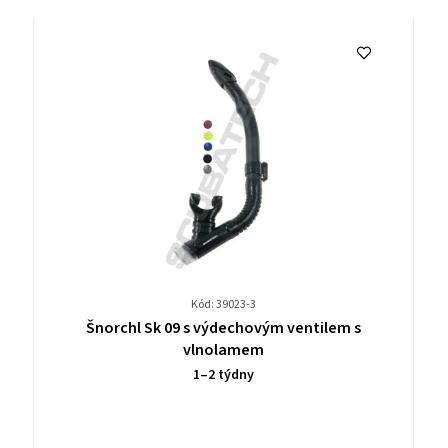
Kód: 39023-3
Průměrné
Šnorchl Sk 09 s výdechovým ventilem s
hodnocení
vlnolamem
produktu
1–2 týdny
je
0,0
z