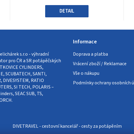
5
hvězdiček.
DETAIL
Informace
lichárek s.r.o - výhradní
Doprava a platba
utor pro ČR a SR potápěčských
Vrácení zboží / Reklamace
VÍTKOVICE CYLINDERS,
Vše o nákupu
E, SCUBATECH, SANTI,
, DIVESYSTEM, RATIO
Podmínky ochrany osobních ú
ERS, SI TECH, POLARIS –
inders, SEAC SUB, TS,
ORCH.
DIVETRAVEL - cestovní kancelář - cesty za potápěním