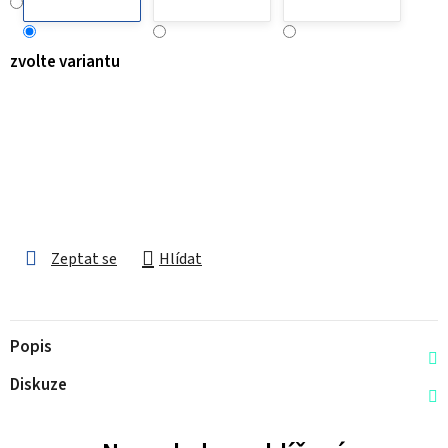
zvolte variantu
Zeptat se
Hlídat
Popis
Diskuze