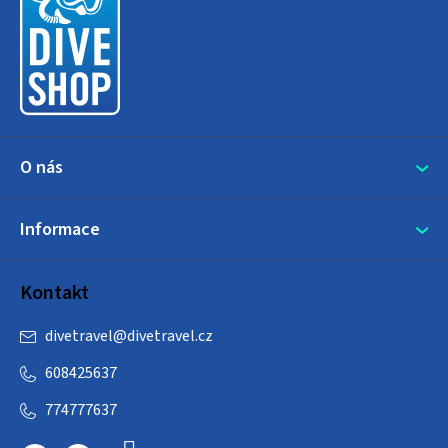
p
a
t
í
O nás
Informace
Kontakt
divetravel
@
divetravel.cz
608425637
774777637