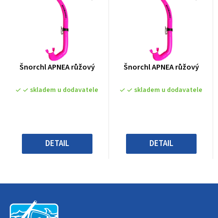
Průměrné
Průměrné
Šnorchl APNEA růžový
Šnorchl APNEA růžový
hodnocení
hodnocení
produktu
produktu
skladem u dodavatele
skladem u dodavatele
je
je
0,0
0,0
z
z
5
5
hvězdiček.
hvězdiček.
DETAIL
DETAIL
Z
á