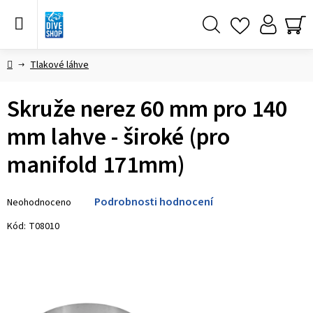
Přejít
na
obsah
Hledat
NÁ
KO
Domů
Tlakové láhve
Skruže nerez 60 mm pro 140
mm lahve - široké (pro
manifold 171mm)
Průměrné
Podrobnosti hodnocení
Neohodnoceno
hodnocení
produktu
Kód:
T08010
je
0,0
z 5
hvězdiček.