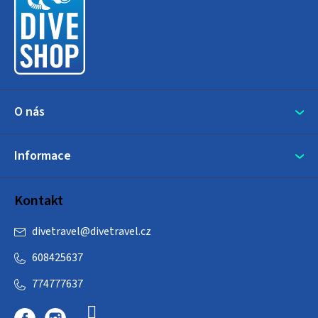
a
t
í
O nás
Informace
Kontakt
divetravel
@
divetravel.cz
608425637
774777637