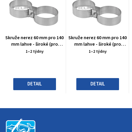
Průměrné
Průměrné
Skruže nerez 60 mm pro 140
Skruže nerez 60 mm pro 140
hodnocení
hodnocení
mm lahve - široké (pro
mm lahve - široké (pro
produktu
produktu
manifold 171mm)
manifold 171mm)
1–2 týdny
1–2 týdny
je
je
0,0
0,0
z
z
5
5
hvězdiček.
hvězdiček.
DETAIL
DETAIL
Z
á
p