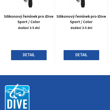
Průměrné
Průměrné
Silikonový řemínek pro iDive
Silikonový řemínek pro iDive
hodnocení
hodnocení
Sport / Color
Sport / Color
produktu
produktu
dodání 3-5 dní
dodání 3-5 dní
je
je
0,0
0,0
z
z
5
5
hvězdiček.
hvězdiček.
DETAIL
DETAIL
Z
á
p
a
t