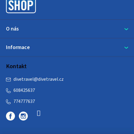
í
O nás
Informace
Kontakt
divetravel
@
divetravel.cz
608425637
774777637