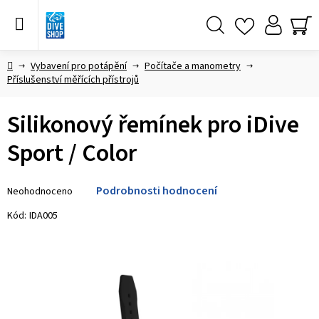
Přejít
na
obsah
Hledat
NÁ
KO
Domů
Vybavení pro potápění
Počítače a manometry
Příslušenství měřících přístrojů
Silikonový řemínek pro iDive
Sport / Color
Průměrné
Podrobnosti hodnocení
Neohodnoceno
hodnocení
produktu
Kód:
IDA005
je
0,0
z 5
hvězdiček.