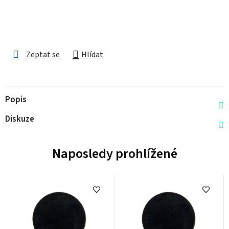
Zeptat se
Hlídat
Popis
Diskuze
Naposledy prohlížené