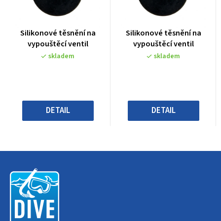
Průměrné
Průměrné
Silikonové těsnění na
Silikonové těsnění na
hodnocení
hodnocení
vypouštěcí ventil
vypouštěcí ventil
produktu
produktu
skladem
skladem
je
je
0,0
0,0
z
z
5
5
hvězdiček.
hvězdiček.
DETAIL
DETAIL
Z
á
p
a
t