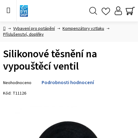
Přejít
na
obsah
Hledat
NÁ
KO
Domů
Vybavení pro potápění
Kompenzátory vztlaku
Příslušenství, doplňky
Silikonové těsnění na
vypouštěcí ventil
Průměrné
Podrobnosti hodnocení
Neohodnoceno
hodnocení
produktu
Kód:
T11126
je
0,0
z 5
hvězdiček.