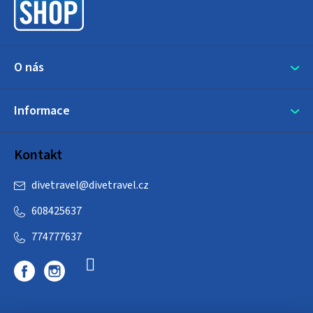
í
O nás
Informace
Kontakt
divetravel
@
divetravel.cz
608425637
774777637