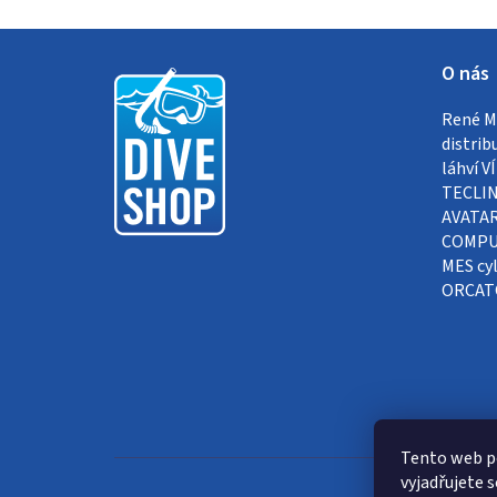
Z
O nás
á
René Me
p
distrib
a
láhví 
TECLIN
t
AVATAR
COMPUT
í
MES cyl
ORCAT
Tento web p
vyjadřujete s