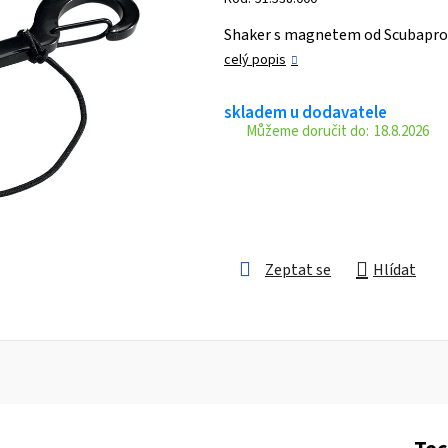
je
Shaker s magnetem od Scubapro
0,0
celý popis
z 5
hvězdiček.
skladem u dodavatele
18.8.2026
Zeptat se
Hlídat