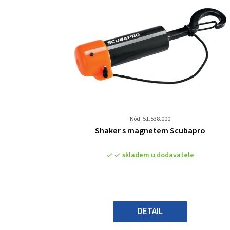
Kód: 51.538.000
Průměrné
Shaker s magnetem Scubapro
hodnocení
produktu
skladem u dodavatele
je
0,0
z
5
hvězdiček.
DETAIL