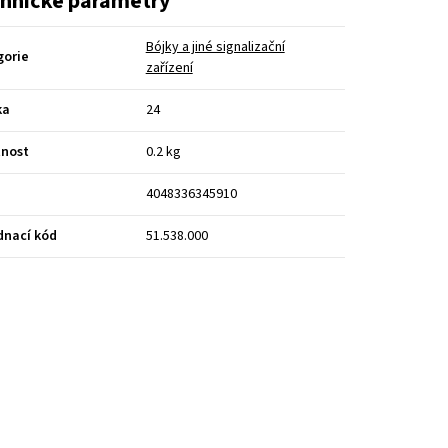
hnické parametry
Bójky a jiné signalizační
gorie
zařízení
ka
24
nost
0.2 kg
4048336345910
dnací kód
51.538.000