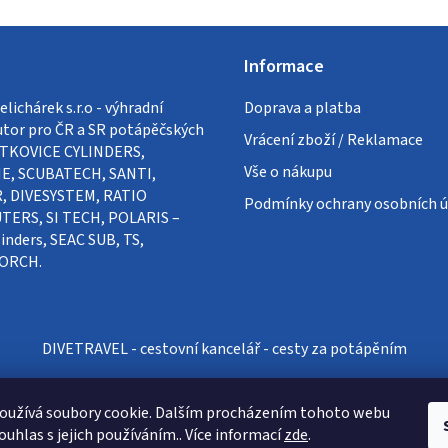
Informace
lichárek s.r.o - výhradní
Doprava a platba
utor pro ČR a SR potápěčských
Vrácení zboží / Reklamace
VÍTKOVICE CYLINDERS,
Vše o nákupu
E, SCUBATECH, SANTI,
, DIVESYSTEM, RATIO
Podmínky ochrany osobních ú
ERS, SI TECH, POLARIS –
inders, SEAC SUB, TS,
ORCH.
DIVETRAVEL - cestovní kancelář - cesty za potápěním
oužívá soubory cookie. Dalším procházením tohoto webu
ouhlas s jejich používáním.. Více informací
zde
.