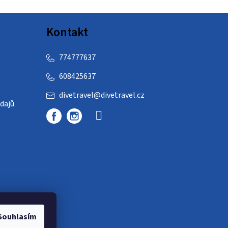
Kontakt
774777637
608425637
divetravel
@
divetravel.cz
dajů
Souhlasím