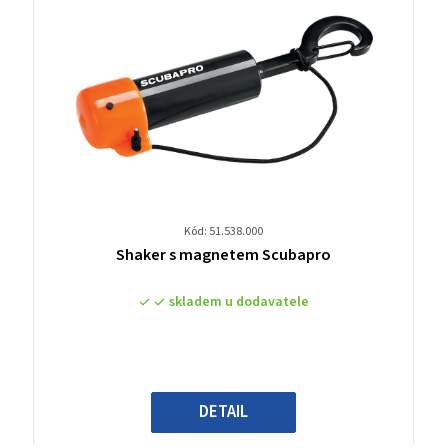
Kód: 51.538.000
Průměrné
Shaker s magnetem Scubapro
hodnocení
produktu
skladem u dodavatele
je
0,0
z
5
hvězdiček.
DETAIL