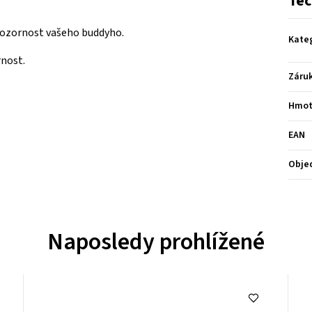
Tec
 pozornost vašeho buddyho.
Kate
rnost.
Záru
Hmot
EAN
Obje
Naposledy prohlížené