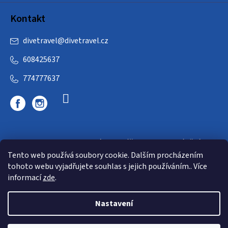
Kontakt
divetravel
@
divetravel.cz
608425637
774777637
DIVETRAVEL - cestovní kancelář - cesty za potápěním
Tento web používá soubory cookie. Dalším procházením
tohoto webu vyjadřujete souhlas s jejich používáním.. Více
informací
zde
.
Nastavení
Copyright 2026
E-dive
. Všechna práva vyhrazena.