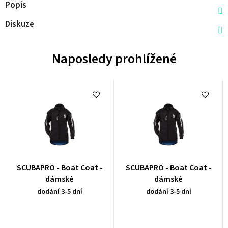
Popis
Diskuze
Naposledy prohlížené
Průměrné
Průměrné
SCUBAPRO - Boat Coat -
SCUBAPRO - Boat Coat -
hodnocení
hodnocení
dámské
dámské
produktu
produktu
dodání 3-5 dní
dodání 3-5 dní
je
je
0,0
0,0
z
z