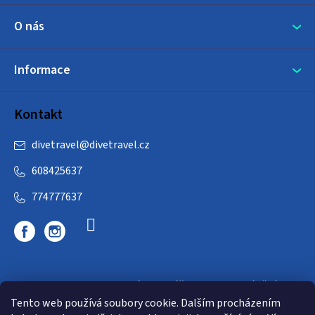
O nás
Informace
Kontakt
divetravel
@
divetravel.cz
608425637
774777637
DIVETRAVEL - cestovní kancelář - cesty za potápěním
Tento web používá soubory cookie. Dalším procházením