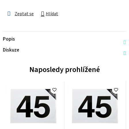
Zeptat se
Hlídat
Popis
Diskuze
Naposledy prohlížené