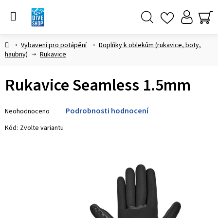
Přejít
na
obsah
Hledat
NÁ
KO
Domů
Vybavení pro potápění
Doplňky k oblekům (rukavice, boty,
haubny)
Rukavice
Rukavice Seamless 1.5mm
Průměrné
Podrobnosti hodnocení
Neohodnoceno
hodnocení
produktu
Kód:
Zvolte variantu
je
0,0
z 5
hvězdiček.