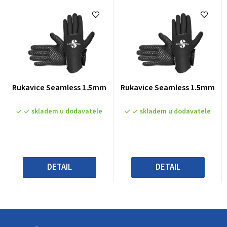
Průměrné
Průměrné
Rukavice Seamless 1.5mm
Rukavice Seamless 1.5mm
hodnocení
hodnocení
produktu
produktu
skladem u dodavatele
skladem u dodavatele
je
je
0,0
0,0
z
z
5
5
hvězdiček.
hvězdiček.
DETAIL
DETAIL
Z