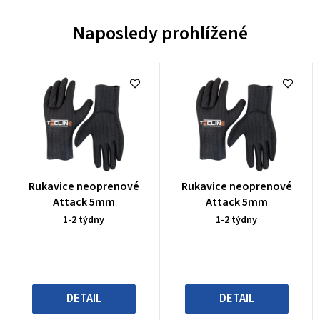
Naposledy prohlížené
Průměrné
Průměrné
Rukavice neoprenové
Rukavice neoprenové
hodnocení
hodnocení
Attack 5mm
Attack 5mm
produktu
produktu
1-2 týdny
1-2 týdny
je
je
0,0
0,0
z
z
5
5
hvězdiček.
hvězdiček.
DETAIL
DETAIL