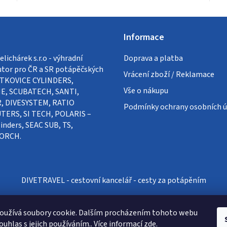
Informace
lichárek s.r.o - výhradní
Doprava a platba
utor pro ČR a SR potápěčských
Vrácení zboží / Reklamace
VÍTKOVICE CYLINDERS,
Vše o nákupu
E, SCUBATECH, SANTI,
, DIVESYSTEM, RATIO
Podmínky ochrany osobních ú
ERS, SI TECH, POLARIS –
inders, SEAC SUB, TS,
ORCH.
DIVETRAVEL - cestovní kancelář - cesty za potápěním
oužívá soubory cookie. Dalším procházením tohoto webu
ouhlas s jejich používáním.. Více informací
zde
.