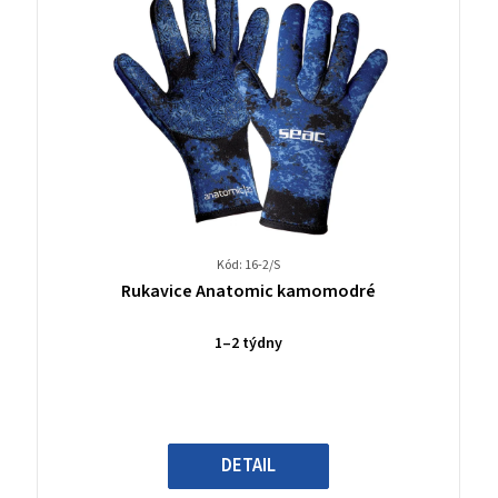
Kód: 16-2/S
Průměrné
Rukavice Anatomic kamomodré
hodnocení
produktu
1–2 týdny
je
0,0
z
5
hvězdiček.
DETAIL