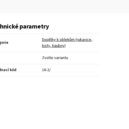
hnické parametry
Doplňky k oblekům (rukavice,
gorie
boty, haubny)
Zvolte variantu
dnací kód
16-2/