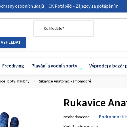
chrany osobních údajů
CK Potápěči - Zájezdy za potápěním
Freediving
Plavání a vodní sporty
Výprodej a bazár 
ice, boty, haubny)
Rukavice Anatomic kamomodré
Rukavice An
Průměrné
Podrobnosti 
Neohodnoceno
hodnocení
produktu
Kód:
Zvolte variantu