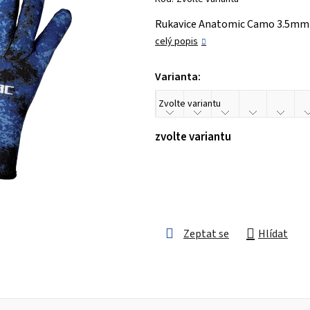
je
Rukavice Anatomic Camo 3.5mm 
0,0
celý popis
z 5
hvězdiček.
Varianta:
zvolte variantu
Zeptat se
Hlídat