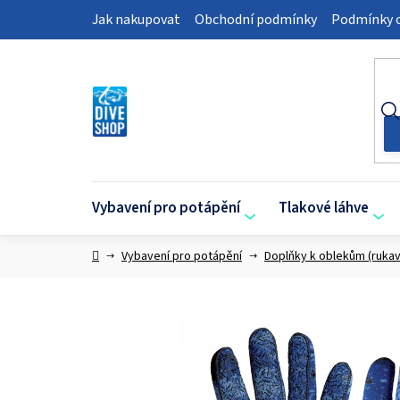
Přejít
Jak nakupovat
Obchodní podmínky
Podmínky o
na
obsah
Vybavení pro potápění
Tlakové láhve
Domů
Vybavení pro potápění
Doplňky k oblekům (rukav