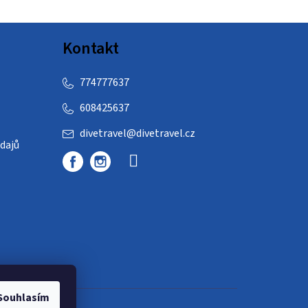
Kontakt
774777637
608425637
divetravel
@
divetravel.cz
dajů
Souhlasím