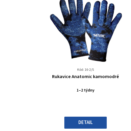
Kód: 16-2/S
Průměrné
Rukavice Anatomic kamomodré
hodnocení
produktu
1–2 týdny
je
0,0
z
5
hvězdiček.
DETAIL