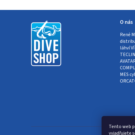
Z
O nás
á
René Me
p
distrib
a
láhví 
TECLIN
t
AVATAR
COMPUT
í
MES cyl
ORCAT
Tento web p
vyjadřujete s