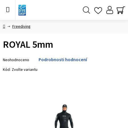
Přejít
na
obsah
Hledat
NÁ
KO
Domů
Freediving
ROYAL 5mm
Průměrné
Podrobnosti hodnocení
Neohodnoceno
hodnocení
produktu
Kód:
Zvolte variantu
je
0,0
z 5
hvězdiček.