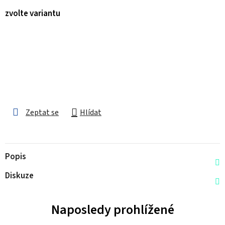
zvolte variantu
Zeptat se
Hlídat
Popis
Diskuze
Naposledy prohlížené