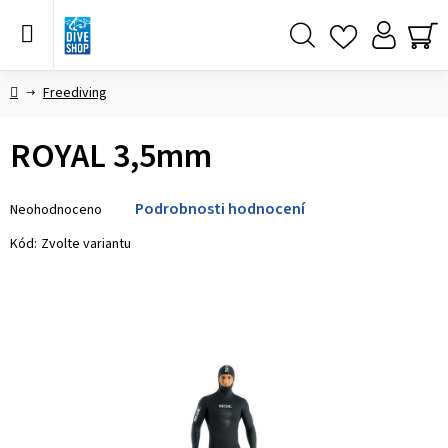
Přejít
na
obsah
Hledat
NÁ
KO
Domů
Freediving
ROYAL 3,5mm
Průměrné
Podrobnosti hodnocení
Neohodnoceno
hodnocení
produktu
Kód:
Zvolte variantu
je
0,0
z 5
hvězdiček.