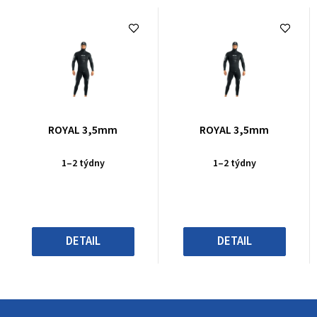
Průměrné
Průměrné
ROYAL 3,5mm
ROYAL 3,5mm
hodnocení
hodnocení
produktu
produktu
1–2 týdny
1–2 týdny
je
je
0,0
0,0
z
z
5
5
hvězdiček.
hvězdiček.
DETAIL
DETAIL
Z