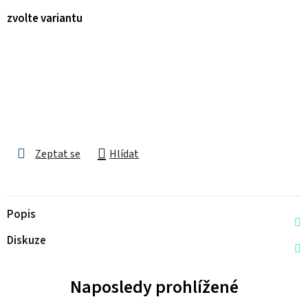
zvolte variantu
Zeptat se
Hlídat
Popis
Diskuze
Naposledy prohlížené