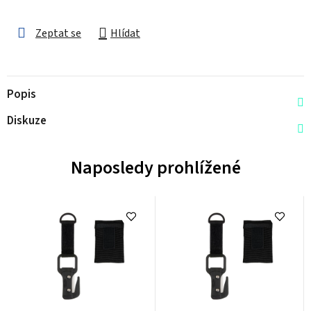
Zeptat se
Hlídat
Popis
Diskuze
Naposledy prohlížené