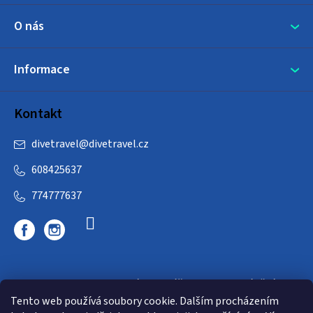
O nás
Informace
Kontakt
divetravel
@
divetravel.cz
608425637
774777637
DIVETRAVEL - cestovní kancelář - cesty za potápěním
Tento web používá soubory cookie. Dalším procházením