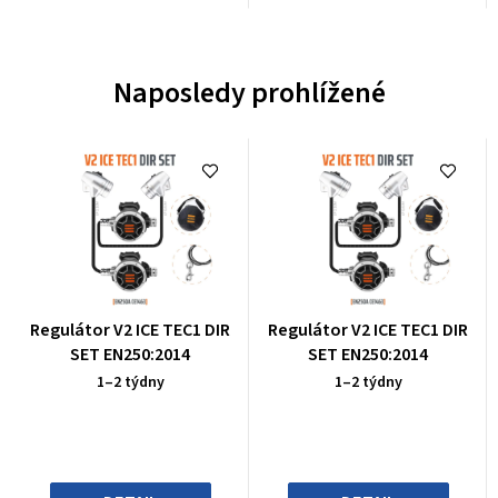
Naposledy prohlížené
Průměrné
Průměrné
Regulátor V2 ICE TEC1 DIR
Regulátor V2 ICE TEC1 DIR
hodnocení
hodnocení
SET EN250:2014
SET EN250:2014
produktu
produktu
1–2 týdny
1–2 týdny
je
je
0,0
0,0
z
z
5
5