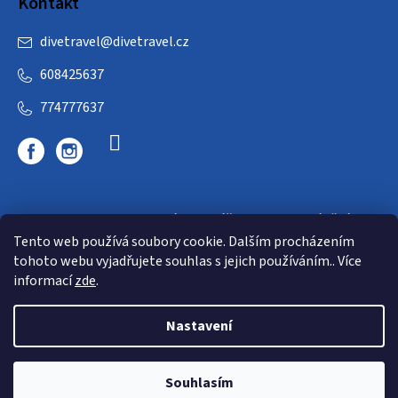
Kontakt
divetravel
@
divetravel.cz
608425637
774777637
DIVETRAVEL - cestovní kancelář - cesty za potápěním
Tento web používá soubory cookie. Dalším procházením
tohoto webu vyjadřujete souhlas s jejich používáním.. Více
informací
zde
.
Nastavení
Copyright 2026
E-dive
. Všechna práva vyhrazena.
Souhlasím
Shoptet
|
mime digital