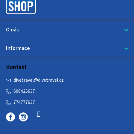
í
O nás
Informace
Kontakt
divetravel
@
divetravel.cz
608425637
774777637