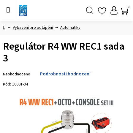
Přejít
na
obsah
Hledat
NÁ
KO
Domů
Vybavení pro potápění
Automatiky
Regulátor R4 WW REC1 sada
3
Průměrné
Podrobnosti hodnocení
Neohodnoceno
hodnocení
produktu
Kód:
10001-94
je
0,0
z 5
hvězdiček.