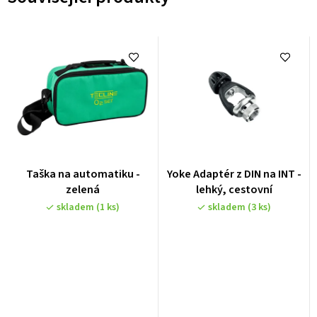
Taška na automatiku -
Yoke Adaptér z DIN na INT -
zelená
lehký, cestovní
skladem
(1 ks)
skladem
(3 ks)