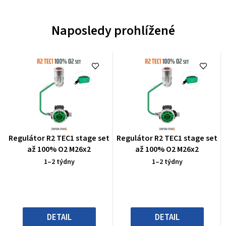
Naposledy prohlížené
Průměrné
Průměrné
Regulátor R2 TEC1 stage set
Regulátor R2 TEC1 stage set
hodnocení
hodnocení
až 100% O2 M26x2
až 100% O2 M26x2
produktu
produktu
1–2 týdny
1–2 týdny
je
je
0,0
0,0
z
z
5
5
hvězdiček.
hvězdiček.
DETAIL
DETAIL