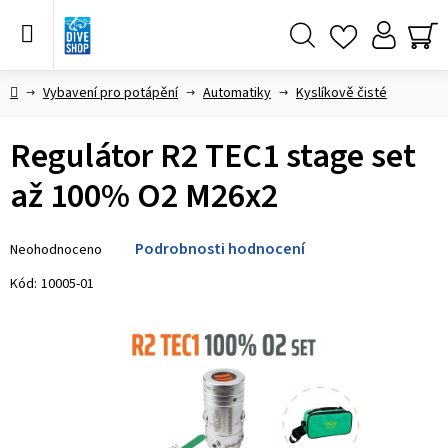
Přejít
na
obsah
Hledat
NÁ
KO
Domů
Vybavení pro potápění
Automatiky
Kyslíkově čisté
Regulátor R2 TEC1 stage set
až 100% O2 M26x2
Průměrné
Podrobnosti hodnocení
Neohodnoceno
hodnocení
produktu
Kód:
10005-01
je
0,0
z 5
hvězdiček.