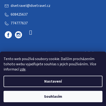
divetravel
@
divetravel.cz
608425637
774777637
DIVETRAVEL - cestovní kancelář - cesty za potápěním
Tento web používá soubory cookie. Dalším procházením
tohoto webu vyjadřujete souhlas s jejich používáním.. Více
informací
zde
.
Nastavení
Copyright 2026
E-dive
. Všechna práva vyhrazena.
Souhlasím
Shoptet
|
mime digital