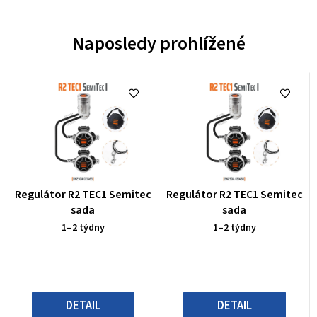
Naposledy prohlížené
Průměrné
Průměrné
Regulátor R2 TEC1 Semitec
Regulátor R2 TEC1 Semitec
hodnocení
hodnocení
sada
sada
produktu
produktu
1–2 týdny
1–2 týdny
je
je
0,0
0,0
z
z
5
5
hvězdiček.
hvězdiček.
DETAIL
DETAIL