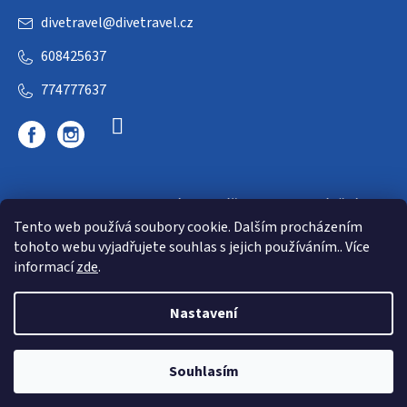
divetravel
@
divetravel.cz
608425637
774777637
DIVETRAVEL - cestovní kancelář - cesty za potápěním
Tento web používá soubory cookie. Dalším procházením
tohoto webu vyjadřujete souhlas s jejich používáním.. Více
informací
zde
.
Nastavení
Copyright 2026
E-dive
. Všechna práva vyhrazena.
Souhlasím
Shoptet
|
mime digital