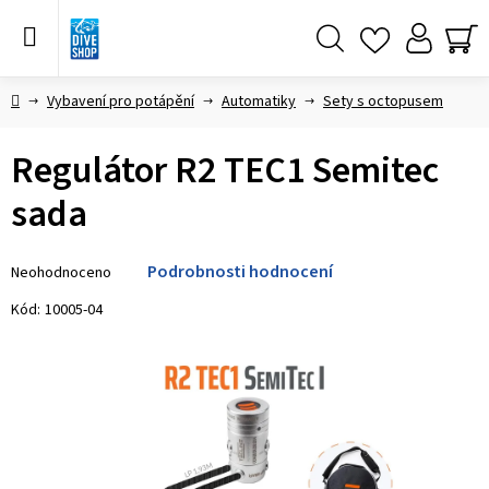
Přejít
na
obsah
Hledat
NÁ
KO
Domů
Vybavení pro potápění
Automatiky
Sety s octopusem
Regulátor R2 TEC1 Semitec
sada
Průměrné
Podrobnosti hodnocení
Neohodnoceno
hodnocení
produktu
Kód:
10005-04
je
0,0
z 5
hvězdiček.